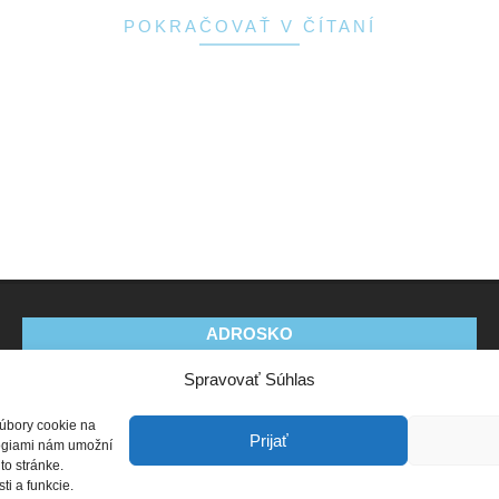
POKRAČOVAŤ V ČÍTANÍ
ADROSKO
Spravovať Súhlas
Stanovy OZ
Ochrana osobných údajov
Zásady
používania súborov cookie (EÚ)
Vyhlásenie o ochrane
súbory cookie na
osobných údajov (EU)
Prijať
ológiami nám umožní
to stránke.
i a funkcie.