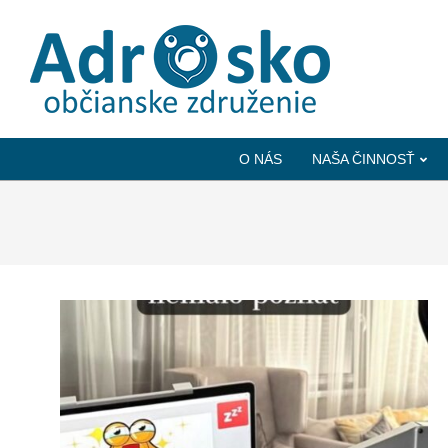
ADROSKO
-
O NÁS
NAŠA ČINNOSŤ
OBČIANSKE
ZDRUŽENIE