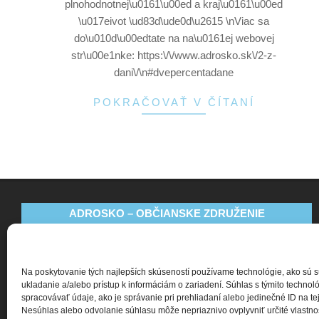
plnohodnotnej\u0161\u00ed a kraj\u0161\u00ed
\u017eivot \ud83d\ude0d\u2615 \nViac sa
do\u010d\u00edtate na na\u0161ej webovej
str\u00e1nke: https:\/\/www.adrosko.sk\/2-z-
dani\/\n#dvepercentadane
POKRAČOVAŤ V ČÍTANÍ
ADROSKO – OBČIANSKE ZDRUŽENIE
Bajkalská 9
831 04 Bratislava
Na poskytovanie tých najlepších skúseností používame technológie, ako sú 
+421 911 135 252
ukladanie a/alebo prístup k informáciám o zariadení. Súhlas s týmito techn
spracovávať údaje, ako je správanie pri prehliadaní alebo jedinečné ID na tej
oz@adrosko.sk
Nesúhlas alebo odvolanie súhlasu môže nepriaznivo ovplyvniť určité vlastnost