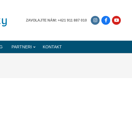
-------------
ZAVOLAJTE NÁM: +421 911 887 010
G
PARTNERI
KONTAKT