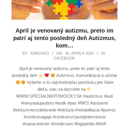
Apríl je venovaný autizmu, preto im
patrí aj tento posledný deň Autizmus,
kom…
BY:
ADROSKO
ON:
30. APRÍLA 2025
IN:
FACEBOOK
Apríl je venovaný autizmu, preto im patrí aj tento
posledný deň
Autizmus, komunikácia a učenie
Vyberte si tú najvhodnejšiu pomôcku pre Vaše
dieťa, viac sa dozviete na
WWW.SPECIALNEPOMOCKY.SK #autizmus #auti
#nevyautujautistu #autik #pas #NKS #asistenti
#inkluzivnevzdelavanie #inklúzia #rehabilitacia #pomoc
#centrumagapi #centrumvčasnejintervencie
#sasacentrum #medicsam #logopédia #AAK