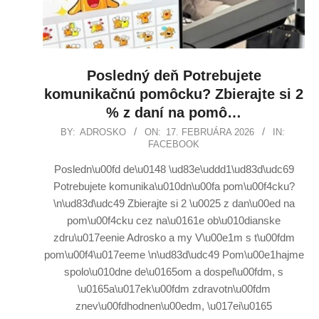
Posledný deň Potrebujete
komunikačnú pomôcku? Zbierajte si 2
% z daní na pomô…
BY:
ADROSKO
ON:
17. FEBRUÁRA 2026
IN:
FACEBOOK
Posledn\u00fd de\u0148 \ud83e\uddd1\ud83d\udc69
Potrebujete komunika\u010dn\u00fa pom\u00f4cku?
\n\ud83d\udc49 Zbierajte si 2 \u0025 z dan\u00ed na
pom\u00f4cku cez na\u0161e ob\u010dianske
zdru\u017eenie Adrosko a my V\u00e1m s t\u00fdm
pom\u00f4\u017eeme \n\ud83d\udc49 Pom\u00e1hajme
spolo\u010dne de\u0165om a dospel\u00fdm, s
\u0165a\u017ek\u00fdm zdravotn\u00fdm
znev\u00fdhodnen\u00edm, \u017ei\u0165