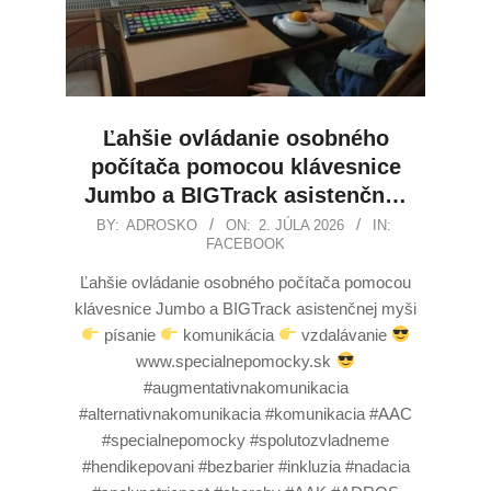
Ľahšie ovládanie osobného
počítača pomocou klávesnice
Jumbo a BIGTrack asistenčn…
BY:
ADROSKO
ON:
2. JÚLA 2026
IN:
FACEBOOK
Ľahšie ovládanie osobného počítača pomocou
klávesnice Jumbo a BIGTrack asistenčnej myši
písanie
komunikácia
vzdalávanie
www.specialnepomocky.sk
#augmentativnakomunikacia
#alternativnakomunikacia #komunikacia #AAC
#specialnepomocky #spolutozvladneme
#hendikepovani #bezbarier #inkluzia #nadacia