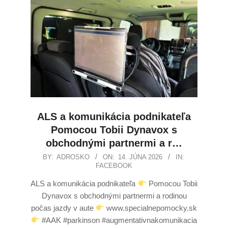
ALS a komunikácia podnikateľa
Pomocou Tobii Dynavox s
obchodnými partnermi a r…
BY:
ADROSKO
ON:
14. JÚNA 2026
IN:
FACEBOOK
ALS a komunikácia podnikateľa
Pomocou Tobii
Dynavox s obchodnými partnermi a rodinou
počas jazdy v aute
www.specialnepomocky.sk
#AAK #parkinson #augmentativnakomunikacia