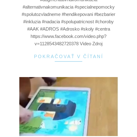
#alternativnakomunikacia #specialnepomocky
#spolutozvladneme #hendikepovani #bezbarier
#inkluzia #nadacia #spolupatricnost #choroby
#AAK #ADROS #Adrosko #skoly #centra
https://www.facebook.com/video.php?
v=1128543482720378 Video Zdroj
POKRAČOVAŤ V ČÍTANÍ