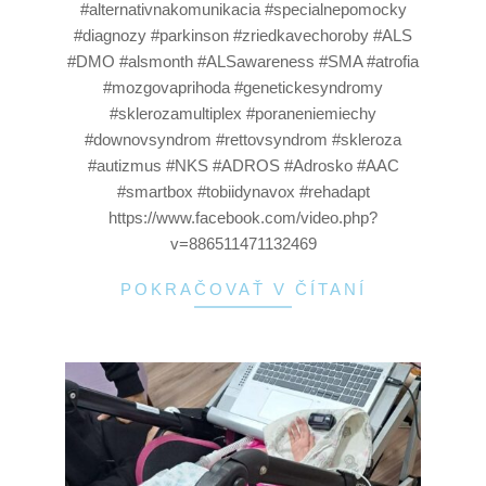
#alternativnakomunikacia #specialnepomocky
#diagnozy #parkinson #zriedkavechoroby #ALS
#DMO #alsmonth #ALSawareness #SMA #atrofia
#mozgovaprihoda #genetickesyndromy
#sklerozamultiplex #poraneniemiechy
#downovsyndrom #rettovsyndrom #skleroza
#autizmus #NKS #ADROS #Adrosko #AAC
#smartbox #tobiidynavox #rehadapt
https://www.facebook.com/video.php?
v=886511471132469
POKRAČOVAŤ V ČÍTANÍ