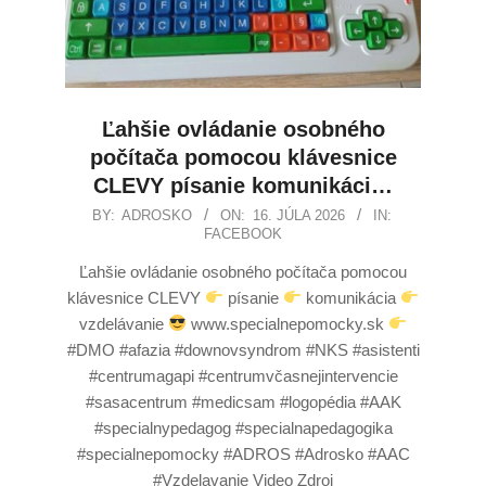
Ľahšie ovládanie osobného
počítača pomocou klávesnice
CLEVY písanie komunikáci…
BY:
ADROSKO
ON:
16. JÚLA 2026
IN:
FACEBOOK
Ľahšie ovládanie osobného počítača pomocou
klávesnice CLEVY
písanie
komunikácia
vzdelávanie
www.specialnepomocky.sk
#DMO #afazia #downovsyndrom #NKS #asistenti
#centrumagapi #centrumvčasnejintervencie
#sasacentrum #medicsam #logopédia #AAK
#specialnypedagog #specialnapedagogika
#specialnepomocky #ADROS #Adrosko #AAC
#Vzdelavanie Video Zdroj