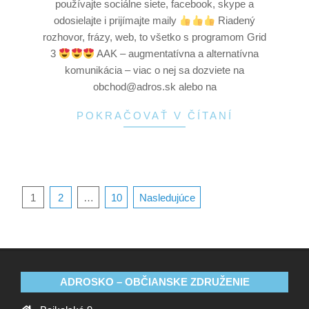
používajte sociálne siete, facebook, skype a
odosielajte i prijímajte maily
Riadený
rozhovor, frázy, web, to všetko s programom Grid
3
AAK – augmentatívna a alternatívna
komunikácia – viac o nej sa dozviete na
obchod@adros.sk alebo na
POKRAČOVAŤ V ČÍTANÍ
1
2
…
10
Nasledujúce
ADROSKO – OBČIANSKE ZDRUŽENIE