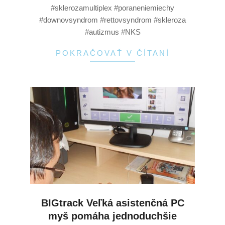
#sklerozamultiplex #poraneniemiechy
#downovsyndrom #rettovsyndrom #skleroza
#autizmus #NKS
POKRAČOVAŤ V ČÍTANÍ
BIGtrack Veľká asistenčná PC
myš pomáha jednoduchšie