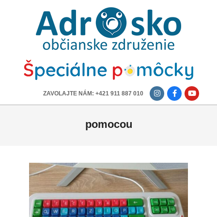
ADROSKO
-
OBČIANSKE
ZDRUŽENIE
-------------
ZAVOLAJTE NÁM: +421 911 887 010
pomocou