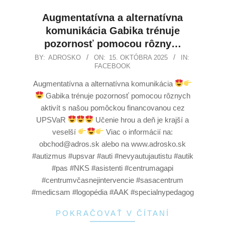
Augmentatívna a alternatívna
komunikácia Gabika trénuje
pozornosť pomocou rôzny…
BY:
ADROSKO
ON:
15. OKTÓBRA 2025
IN:
FACEBOOK
Augmentatívna a alternatívna komunikácia
Gabika trénuje pozornosť pomocou rôznych
aktivít s našou pomôckou financovanou cez
UPSVaR
Učenie hrou a deň je krajší a
veselší
Viac o informácií na:
obchod@adros.sk alebo na www.adrosko.sk
#autizmus #upsvar #auti #nevyautujautistu #autik
#pas #NKS #asistenti #centrumagapi
#centrumvčasnejintervencie #sasacentrum
#medicsam #logopédia #AAK #specialnypedagog
POKRAČOVAŤ V ČÍTANÍ