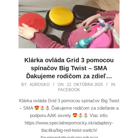
Klárka ovláda Grid 3 pomocou
spínačov Big Twist – SMA
Ďakujeme rodičom za zdieľ…
BY:
ADROSKO
ON:
22. OKTÓBRA 2025
IN:
FACEBOOK
Klárka ovláda Grid 3 pomocou spínačov Big Twist
– SMA
Ďakujeme rodičom za zdieľanie a
podporu AAK osvety
Viac info:
https://www.specialnepomocky.sk/adaptery-
tlacitka/big-red-twist-switch/
#augmentativnakomunikacia