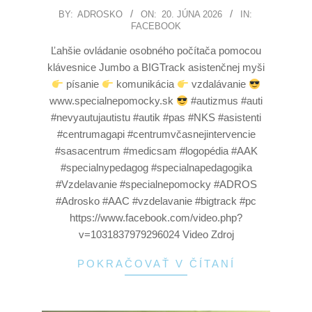
BY:
ADROSKO
ON:
20. JÚNA 2026
IN:
FACEBOOK
Ľahšie ovládanie osobného počítača pomocou
klávesnice Jumbo a BIGTrack asistenčnej myši
písanie
komunikácia
vzdalávanie
www.specialnepomocky.sk
#autizmus #auti
#nevyautujautistu #autik #pas #NKS #asistenti
#centrumagapi #centrumvčasnejintervencie
#sasacentrum #medicsam #logopédia #AAK
#specialnypedagog #specialnapedagogika
#Vzdelavanie #specialnepomocky #ADROS
#Adrosko #AAC #vzdelavanie #bigtrack #pc
https://www.facebook.com/video.php?
v=1031837979296024 Video Zdroj
POKRAČOVAŤ V ČÍTANÍ