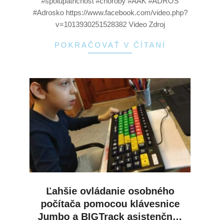
#spolupatricnost #choroby #AAK #ADROS
#Adrosko https://www.facebook.com/video.php?
v=1013930251528382 Video Zdroj
POKRAČOVAŤ V ČÍTANÍ
Ľahšie ovládanie osobného
počítača pomocou klávesnice
Jumbo a BIGTrack asistenčn…