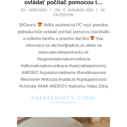
ovládať počítač pomocou t…
BY:
ADROSKO
ON:
4. JANUÁRA 2026
IN:
FACEBOOK
BIGtrack
Veľká asistenčná PC myš pomáha
jednoduchšie ovládať počítač pomocou trackballu
a veľkého ľavého a pravého tlačítka
Viac
informácií na obchod@adros.sk alebo na
www.specialnepomocky.sk
#augmentativnakomunikacia
#alternativnakomunikacia #specialnepomocky
#d#DMO #spolutozvladneme #hendikepovani
#bezbarier #inkluzia #nadacia #spolupatricnost
#choroby #AAK #ADROS #adrosko Video Zdroj
POKRAČOVAŤ V ČÍTANÍ