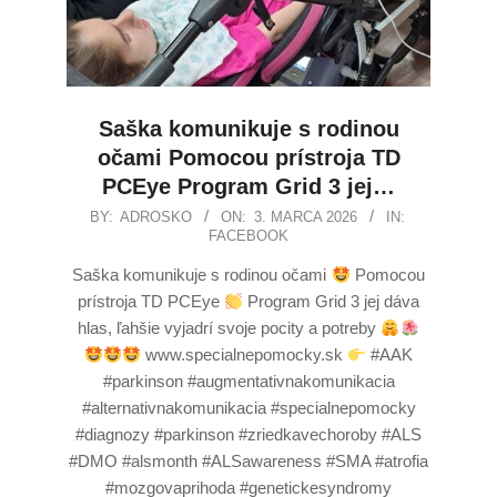
Saška komunikuje s rodinou
očami Pomocou prístroja TD
PCEye Program Grid 3 jej…
BY:
ADROSKO
ON:
3. MARCA 2026
IN:
FACEBOOK
Saška komunikuje s rodinou očami
Pomocou
prístroja TD PCEye
Program Grid 3 jej dáva
hlas, ľahšie vyjadrí svoje pocity a potreby
www.specialnepomocky.sk
#AAK
#parkinson #augmentativnakomunikacia
#alternativnakomunikacia #specialnepomocky
#diagnozy #parkinson #zriedkavechoroby #ALS
#DMO #alsmonth #ALSawareness #SMA #atrofia
#mozgovaprihoda #genetickesyndromy