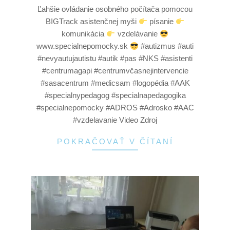
Ľahšie ovládanie osobného počítača pomocou
BIGTrack asistenčnej myši
písanie
komunikácia
vzdelávanie
www.specialnepomocky.sk
#autizmus #auti
#nevyautujautistu #autik #pas #NKS #asistenti
#centrumagapi #centrumvčasnejintervencie
#sasacentrum #medicsam #logopédia #AAK
#specialnypedagog #specialnapedagogika
#specialnepomocky #ADROS #Adrosko #AAC
#vzdelavanie Video Zdroj
POKRAČOVAŤ V ČÍTANÍ