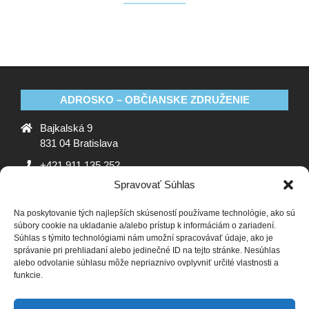
ADROSKO – OBČIANSKE ZDRUŽENIE
Bajkalská 9
831 04 Bratislava
+421 911 135 252
Spravovať Súhlas
oz@adrosko.sk
Na poskytovanie tých najlepších skúseností používame technológie, ako sú
ADROSKO
súbory cookie na ukladanie a/alebo prístup k informáciám o zariadení.
Súhlas s týmito technológiami nám umožní spracovávať údaje, ako je
Stanovy OZ
Ochrana osobných údajov
Zásady
správanie pri prehliadaní alebo jedinečné ID na tejto stránke. Nesúhlas
alebo odvolanie súhlasu môže nepriaznivo ovplyvniť určité vlastnosti a
používania súborov cookie (EÚ)
Vyhlásenie o ochrane
funkcie.
osobných údajov (EU)