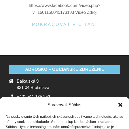
https://www.facebook.com/video.php?
v=1661150045173193 Video Zdroj
POKRAČOVAŤ V ČÍTANÍ
ADROSKO – OBČIANSKE ZDRUŽENIE
Bajkalská 9
831 04 Bratislava
+421 911 135 252
Spravovať Súhlas
oz@adrosko.sk
Na poskytovanie tých najlepších skúseností používame technológie, ako sú
ADROSKO
súbory cookie na ukladanie a/alebo prístup k informáciám o zariadení.
Súhlas s týmito technológiami nám umožní spracovávať údaje, ako je