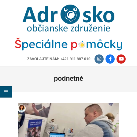
ADROSKO
-
OBČIANSKE
ZDRUŽENIE
-------------
ZAVOLAJTE NÁM: +421 911 887 010
podnetné