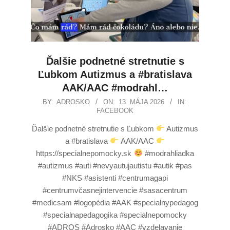
Ďalšie podnetné stretnutie s
Ľubkom Autizmus a #bratislava
AAK/AAC #modrahl…
BY:
ADROSKO
ON:
13. MÁJA 2026
IN:
FACEBOOK
Ďalšie podnetné stretnutie s Ľubkom
Autizmus
a #bratislava
AAK/AAC
https://specialnepomocky.sk
#modrahliadka
#autizmus #auti #nevyautujautistu #autik #pas
#NKS #asistenti #centrumagapi
#centrumvčasnejintervencie #sasacentrum
#medicsam #logopédia #AAK #specialnypedagog
#specialnapedagogika #specialnepomocky
#ADROS #Adrosko #AAC #vzdelavanie