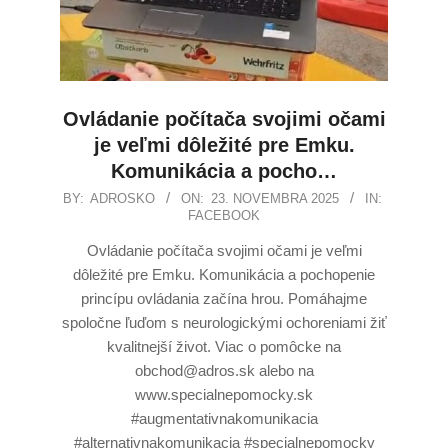
Ovládanie počítača svojimi očami
je veľmi dôležité pre Emku.
Komunikácia a pocho…
BY:
ADROSKO
ON:
23. NOVEMBRA 2025
IN:
FACEBOOK
Ovládanie počítača svojimi očami je veľmi
dôležité pre Emku. Komunikácia a pochopenie
princípu ovládania začína hrou. Pomáhajme
spoločne ľuďom s neurologickými ochoreniami žiť
kvalitnejší život. Viac o pomôcke na
obchod@adros.sk alebo na
www.specialnepomocky.sk
#augmentativnakomunikacia
#alternativnakomunikacia #specialnepomocky