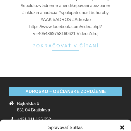
#spolutozvladneme #hendikepovani #bezbarier
#inkluzia #nadacia #spolupatricnost #choroby
#AAK #ADROS #Adrosko
https://www.facebook.com/video.php?
v=4054869758160621 Video Zdroj
POKRAČOVAŤ V ČÍTANÍ
ADROSKO – OBČIANSKE ZDRUŽENIE
Bajkalská 9
831 04 Bratislava
+421 911 135 252
Spravovať Súhlas
oz@adrosko.sk