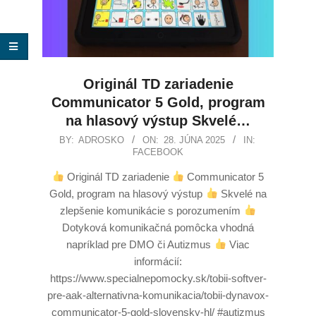
Originál TD zariadenie
Communicator 5 Gold, program
na hlasový výstup Skvelé…
BY:
ADROSKO
ON:
28. JÚNA 2025
IN:
FACEBOOK
Originál TD zariadenie
Communicator 5
Gold, program na hlasový výstup
Skvelé na
zlepšenie komunikácie s porozumením
Dotyková komunikačná pomôcka vhodná
napríklad pre DMO či Autizmus
Viac
informácií:
https://www.specialnepomocky.sk/tobii-softver-
pre-aak-alternativna-komunikacia/tobii-dynavox-
communicator-5-gold-slovensky-hl/ #autizmus