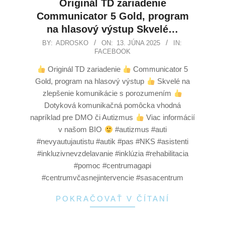
Originál TD zariadenie
Communicator 5 Gold, program
na hlasový výstup Skvelé…
BY:
ADROSKO
ON:
13. JÚNA 2025
IN:
FACEBOOK
Originál TD zariadenie
Communicator 5
Gold, program na hlasový výstup
Skvelé na
zlepšenie komunikácie s porozumením
Dotyková komunikačná pomôcka vhodná
napríklad pre DMO či Autizmus
Viac informácií
v našom BIO
#autizmus #auti
#nevyautujautistu #autik #pas #NKS #asistenti
#inkluzivnevzdelavanie #inklúzia #rehabilitacia
#pomoc #centrumagapi
#centrumvčasnejintervencie #sasacentrum
POKRAČOVAŤ V ČÍTANÍ