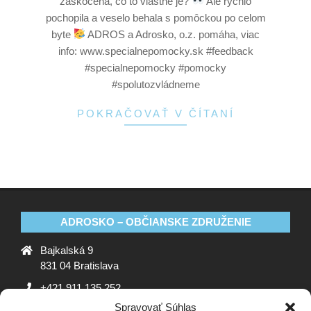
zaskočená, čo to vlastne je?
Ale rýchlo
pochopila a veselo behala s pomôckou po celom
byte
ADROS a Adrosko, o.z. pomáha, viac
info: www.specialnepomocky.sk #feedback
#specialnepomocky #pomocky
#spolutozvládneme
POKRAČOVAŤ V ČÍTANÍ
ADROSKO – OBČIANSKE ZDRUŽENIE
Bajkalská 9
831 04 Bratislava
+421 911 135 252
Spravovať Súhlas
oz@adrosko.sk