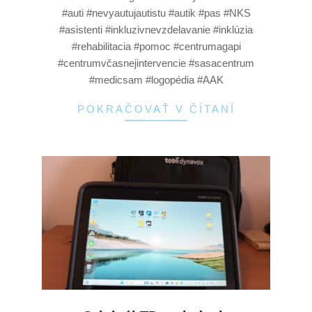
#auti #nevyautujautistu #autik #pas #NKS
#asistenti #inkluzivnevzdelavanie #inklúzia
#rehabilitacia #pomoc #centrumagapi
#centrumvčasnejintervencie #sasacentrum
#medicsam #logopédia #AAK
POKRAČOVAŤ V ČÍTANÍ