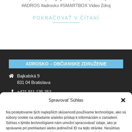
#ADROS #adrosko #SMARTBOX Video Zdroj
POKRAČOVAŤ V ČÍTANÍ
ADROSKO – OBČIANSKE ZDRUŽENIE
Bajkalská 9
831 04 Bratislava
+421 911 135 252
Spravovať Súhlas
oz@adrosko.sk
Na poskytovanie tých najlepších skúseností používame technológie, ako sú
ADROSKO
súbory cookie na ukladanie a/alebo prístup k informáciám o zariadení.
Súhlas s týmito technológiami nám umožní spracovávať údaje, ako je
Stanovy OZ
Ochrana osobných údajov
Zásady
správanie pri prehliadaní alebo jedinečné ID na tejto stránke. Nesúhlas