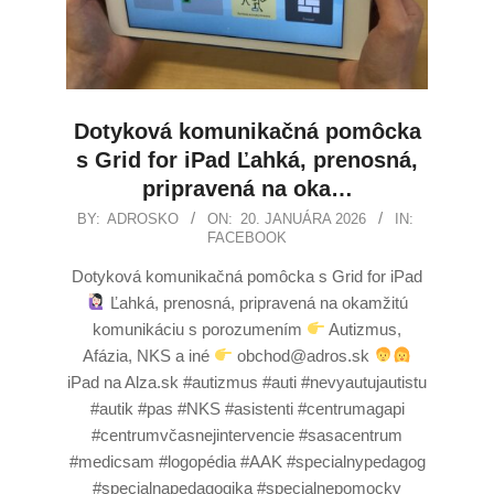
Dotyková komunikačná pomôcka
s Grid for iPad Ľahká, prenosná,
pripravená na oka…
BY:
ADROSKO
ON:
20. JANUÁRA 2026
IN:
FACEBOOK
Dotyková komunikačná pomôcka s Grid for iPad
Ľahká, prenosná, pripravená na okamžitú
komunikáciu s porozumením
Autizmus,
Afázia, NKS a iné
obchod@adros.sk
iPad na Alza.sk #autizmus #auti #nevyautujautistu
#autik #pas #NKS #asistenti #centrumagapi
#centrumvčasnejintervencie #sasacentrum
#medicsam #logopédia #AAK #specialnypedagog
#specialnapedagogika #specialnepomocky