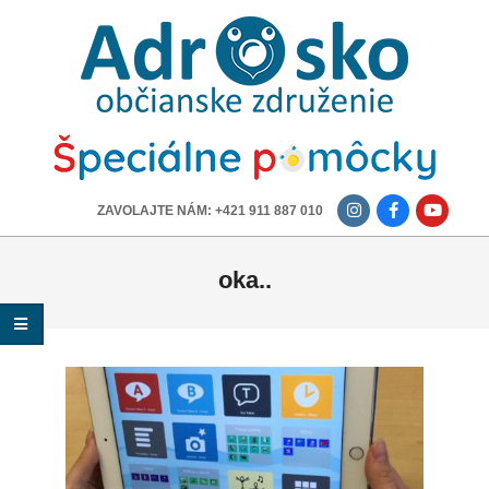
ADROSKO
-
OBČIANSKE
ZDRUŽENIE
-------------
ZAVOLAJTE NÁM: +421 911 887 010
oka..