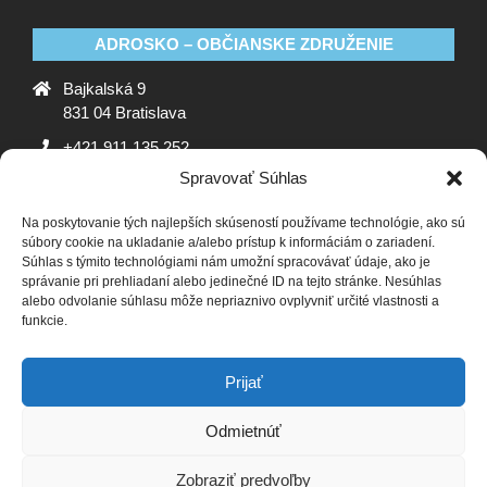
ADROSKO – OBČIANSKE ZDRUŽENIE
Bajkalská 9
831 04 Bratislava
+421 911 135 252
Spravovať Súhlas
oz@adrosko.sk
Na poskytovanie tých najlepších skúseností používame technológie, ako sú
ADROSKO
súbory cookie na ukladanie a/alebo prístup k informáciám o zariadení.
Súhlas s týmito technológiami nám umožní spracovávať údaje, ako je
Stanovy OZ
Ochrana osobných údajov
Zásady
správanie pri prehliadaní alebo jedinečné ID na tejto stránke. Nesúhlas
alebo odvolanie súhlasu môže nepriaznivo ovplyvniť určité vlastnosti a
používania súborov cookie (EÚ)
Vyhlásenie o ochrane
funkcie.
osobných údajov (EU)
SLEDUJTE NÁS
Prijať
Odmietnúť
Zobraziť predvoľby