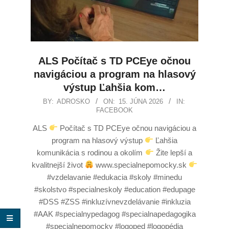
ALS Počítač s TD PCEye očnou
navigáciou a program na hlasový
výstup Ľahšia kom…
BY:
ADROSKO
ON:
15. JÚNA 2026
IN:
FACEBOOK
ALS
Počítač s TD PCEye očnou navigáciou a
program na hlasový výstup
Ľahšia
komunikácia s rodinou a okolím
Žite lepší a
kvalitnejší život
www.specialnepomocky.sk
#vzdelavanie #edukacia #skoly #minedu
#skolstvo #specialneskoly #education #edupage
#DSS #ZSS #inkluzívnevzdelávanie #inkluzia
#AAK #specialnypedagog #specialnapedagogika
#specialnepomocky #logoped #logopédia