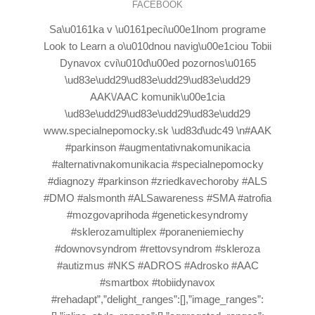
FACEBOOK
Sa\u0161ka v \u0161peci\u00e1lnom programe
Look to Learn a o\u010dnou navig\u00e1ciou Tobii
Dynavox cvi\u010d\u00ed pozornos\u0165
\ud83e\udd29\ud83e\udd29\ud83e\udd29
AAK\/AAC komunik\u00e1cia
\ud83e\udd29\ud83e\udd29\ud83e\udd29
www.specialnepomocky.sk \ud83d\udc49 \n#AAK
#parkinson #augmentativnakomunikacia
#alternativnakomunikacia #specialnepomocky
#diagnozy #parkinson #zriedkavechoroby #ALS
#DMO #alsmonth #ALSawareness #SMA #atrofia
#mozgovaprihoda #genetickesyndromy
#sklerozamultiplex #poraneniemiechy
#downovsyndrom #rettovsyndrom #skleroza
#autizmus #NKS #ADROS #Adrosko #AAC
#smartbox #tobiidynavox
#rehadapt”,”delight_ranges”:[],”image_ranges”: