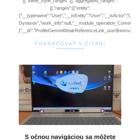
[],”inline_style_ranges”:[],”aggregated_ranges”:
[],”ranges”:[{“entity”:
{“__typename”:”User”,”__isEntity”:”User”,”__isActor”:”User”
Dynavox”,”work_info”:null,”__module_operation_CometTextW
{“__dr”:”ProfileGeminiWeakReferenceLink_user$normalizat
POKRAČOVAŤ V ČÍTANÍ
S očnou navigáciou sa môžete