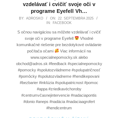
vzdelávať i cvičiť svoje oči v
programe Eyefell Vh…
BY:
ADROSKO
ON:
22. SEPTEMBRA 2025
IN:
FACEBOOK
S očnou navigáciou sa môžete vzdelávať i cvičiť
svoje oči v programe Eyefell
Vhodné
komunikačné riešenie pre bezdotykové ovládanie
počítača očami
Viac informácií na
www.specialnepomocky.sk alebo
obchod@adros.sk #feedback #specialnepomocky
#pomocky #spolutozvládneme #spolupatričnosť
#pomôcky #spolutozvladneme #hendikepovani
#bezbarier #inklúzia #spolupatricnost #pomoc
#appa #zriedkavéchoroby
#centrumvčasnejintervencie #nadaciapontis
#donio #aneps #nadácia #nadaciaagrofert
#hendicentrum