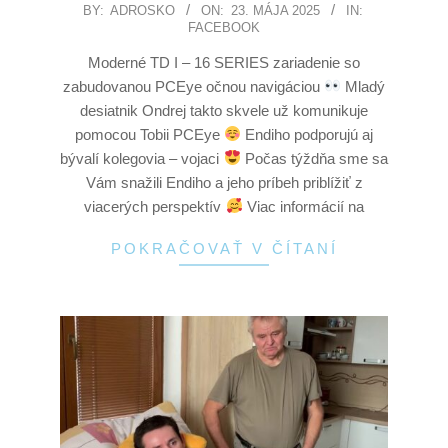
BY:
ADROSKO
ON:
23. MÁJA 2025
IN:
FACEBOOK
Moderné TD I – 16 SERIES zariadenie so
zabudovanou PCEye očnou navigáciou
Mladý
desiatnik Ondrej takto skvele už komunikuje
pomocou Tobii PCEye
Endiho podporujú aj
bývalí kolegovia – vojaci
Počas týždňa sme sa
Vám snažili Endiho a jeho príbeh priblížiť z
viacerých perspektív
Viac informácií na
POKRAČOVAŤ V ČÍTANÍ