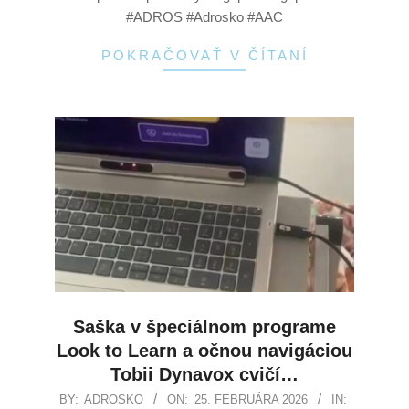
#ADROS #Adrosko #AAC
POKRAČOVAŤ V ČÍTANÍ
Saška v špeciálnom programe
Look to Learn a očnou navigáciou
Tobii Dynavox cvičí…
BY:
ADROSKO
ON:
25. FEBRUÁRA 2026
IN: