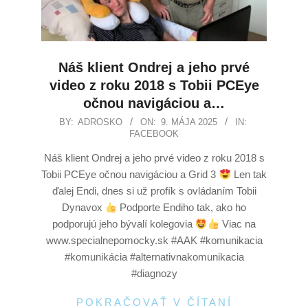
Náš klient Ondrej a jeho prvé
video z roku 2018 s Tobii PCEye
očnou navigáciou a…
BY:
ADROSKO
ON:
9. MÁJA 2025
IN:
FACEBOOK
Náš klient Ondrej a jeho prvé video z roku 2018 s
Tobii PCEye očnou navigáciou a Grid 3
Len tak
ďalej Endi, dnes si už profík s ovládaním Tobii
Dynavox
Podporte Endiho tak, ako ho
podporujú jeho bývalí kolegovia
Viac na
www.specialnepomocky.sk #AAK #komunikacia
#komunikácia #alternativnakomunikacia
#diagnozy
POKRAČOVAŤ V ČÍTANÍ