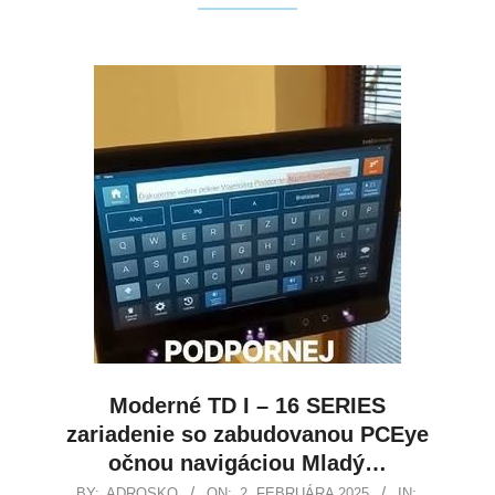
Moderné TD I – 16 SERIES
zariadenie so zabudovanou PCEye
očnou navigáciou Mladý…
BY:
ADROSKO
ON:
2. FEBRUÁRA 2025
IN: