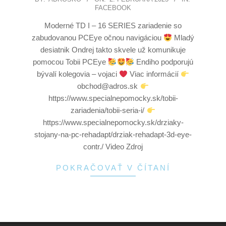
FACEBOOK
Moderné TD I – 16 SERIES zariadenie so
zabudovanou PCEye očnou navigáciou
Mladý
desiatnik Ondrej takto skvele už komunikuje
pomocou Tobii PCEye
Endiho podporujú
bývalí kolegovia – vojaci
Viac informácií
obchod@adros.sk
https://www.specialnepomocky.sk/tobii-
zariadenia/tobii-seria-i/
https://www.specialnepomocky.sk/drziaky-
stojany-na-pc-rehadapt/drziak-rehadapt-3d-eye-
contr./ Video Zdroj
POKRAČOVAŤ V ČÍTANÍ