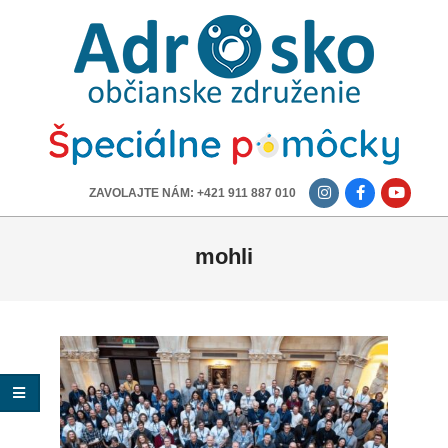
ADROSKO
-
OBČIANSKE
ZDRUŽENIE
-------------
ZAVOLAJTE NÁM: +421 911 887 010
mohli