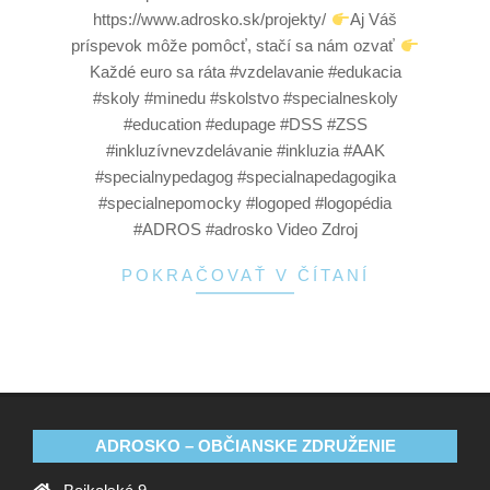
https://www.adrosko.sk/projekty/
Aj Váš
príspevok môže pomôcť, stačí sa nám ozvať
Každé euro sa ráta #vzdelavanie #edukacia
#skoly #minedu #skolstvo #specialneskoly
#education #edupage #DSS #ZSS
#inkluzívnevzdelávanie #inkluzia #AAK
#specialnypedagog #specialnapedagogika
#specialnepomocky #logoped #logopédia
#ADROS #adrosko Video Zdroj
POKRAČOVAŤ V ČÍTANÍ
ADROSKO – OBČIANSKE ZDRUŽENIE