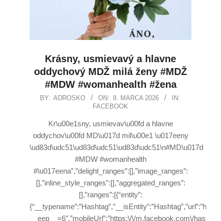
Krásny, usmievavý a hlavne
oddychový MDŽ milá ženy #MDŽ
#MDW #womanhealth #žena
BY:
ADROSKO
ON:
8. MARCA 2026
IN:
FACEBOOK
Kr\u00e1sny, usmievav\u00fd a hlavne
oddychov\u00fd MD\u017d mil\u00e1 \u017eeny
\ud83d\udc51\ud83d\udc51\ud83d\udc51\n#MD\u017d
#MDW #womanhealth
#\u017eena”,”delight_ranges”:[],”image_ranges”:
[],”inline_style_ranges”:[],”aggregated_ranges”:
[],”ranges”:[{“entity”:
{“__typename”:”Hashtag”,”__isEntity”:”Hashtag”,”url”:”ht
__eep__=6″,”mobileUrl”:”https:\/\/m.facebook.com\/hasht