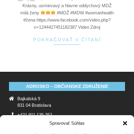
Krásny, usmievavý a hlavne oddychový MDŽ
milá ženy
#MDŽ #MDW #womanhealth
#žena https://www.facebook.com/video.php?
v=1244427451182387 Video Zdroj
POKRAČOVAŤ V ČÍTANÍ
ADROSKO – OBČIANSKE ZDRUŽENIE
Bajkalská 9
831 04 Bratislava
+421 911 135 252
Spravovať Súhlas
oz@adrosko.sk