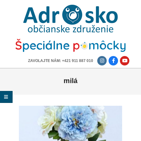
ADROSKO
-
OBČIANSKE
ZDRUŽENIE
-------------
ZAVOLAJTE NÁM: +421 911 887 010
milá