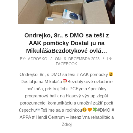
Ondrejko, 8r., s DMO sa teší z
AAK pomôcky Dostal ju na
MikulášaBezdotykové ovlá…
BY:
ADROSKO
ON:
6. DECEMBRA 2023
IN:
FACEBOOK
Ondrejko, 8r., s DMO sa teší z AAK pomôcky
Dostal ju na Mikuláša
Bezdotykové ovládanie
počitača, prístroj Tobii PCEye a špeciálny
programový balík na hlasový výstup zlepší
porozumenie, komunikáciu a umožní zažiť pocit
úspechu
Tešime sa s rodinkou
#DMO #
APPA # Hendi Centrum – intenzívna rehabilitácia
Zdroj