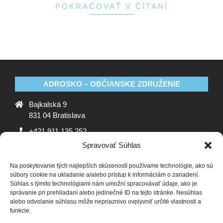
POKRAČOVAŤ V ČÍTANÍ
ADROSKO – OBČIANSKE ZDRUŽENIE
Bajkalská 9
831 04 Bratislava
+421 911 135 252
Spravovať Súhlas
oz@adrosko.sk
Na poskytovanie tých najlepších skúseností používame technológie, ako sú
ADROSKO
súbory cookie na ukladanie a/alebo prístup k informáciám o zariadení.
Súhlas s týmito technológiami nám umožní spracovávať údaje, ako je
Stanovy OZ
Ochrana osobných údajov
Zásady
správanie pri prehliadaní alebo jedinečné ID na tejto stránke. Nesúhlas
alebo odvolanie súhlasu môže nepriaznivo ovplyvniť určité vlastnosti a
používania súborov cookie (EÚ)
Vyhlásenie o ochrane
funkcie.
osobných údajov (EU)