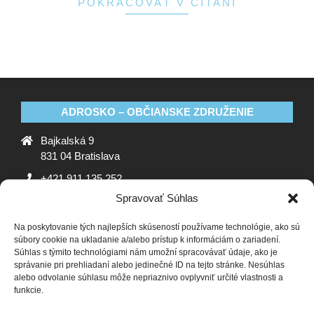
POKRAČOVAŤ V ČÍTANÍ
ADROSKO – OBČIANSKE ZDRUŽENIE
Bajkalská 9
831 04 Bratislava
+421 911 135 252
Spravovať Súhlas
oz@adrosko.sk
Na poskytovanie tých najlepších skúseností používame technológie, ako sú
ADROSKO
súbory cookie na ukladanie a/alebo prístup k informáciám o zariadení.
Súhlas s týmito technológiami nám umožní spracovávať údaje, ako je
Stanovy OZ
Ochrana osobných údajov
Zásady
správanie pri prehliadaní alebo jedinečné ID na tejto stránke. Nesúhlas
alebo odvolanie súhlasu môže nepriaznivo ovplyvniť určité vlastnosti a
používania súborov cookie (EÚ)
Vyhlásenie o ochrane
funkcie.
osobných údajov (EU)