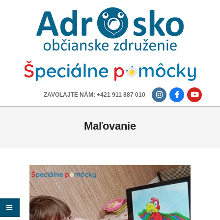
ADROSKO
-
OBČIANSKE
ZDRUŽENIE
-------------
ZAVOLAJTE NÁM: +421 911 887 010
Maľovanie