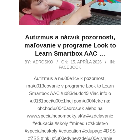
Autizmus a nácvik pozornosti,
maľovanie v programe Look to
Learn Smartbox AAC …
BY:
ADROSKO
ON:
15. APRÍLA 2026
IN:
FACEBOOK
Autizmus a n\u00e1cvik pozornosti,
ma\u013eovanie v programe Look to Learn
Smartbox AAC \ud83d\udc49 Viac info o
\u0161peci\u00e1lnej pom\u00f4cke na:
obchod\u0040adros.sk alebo na
www.specialnepomocky.sk\n#vzdelavanie
#edukacia #skoly #minedu #skolstvo
#specialneskoly #education #edupage #DSS
#ZSS #inkluz\u00edvnevzdel\u00e1vanie