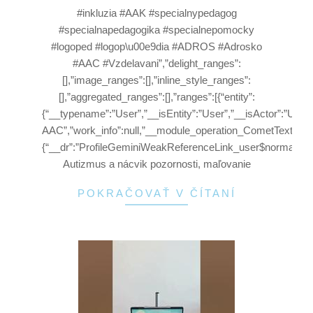
#inkluzia #AAK #specialnypedagog
#specialnapedagogika #specialnepomocky
#logoped #logop\u00e9dia #ADROS #Adrosko
#AAC #Vzdelavani”,”delight_ranges”:
[],”image_ranges”:[],”inline_style_ranges”:
[],”aggregated_ranges”:[],”ranges”:[{“entity”:
{“__typename”:”User”,”__isEntity”:”User”,”__isActor”:”User
AAC”,”work_info”:null,”__module_operation_CometTextWithEn
{“__dr”:”ProfileGeminiWeakReferenceLink_user$normalizat
Autizmus a nácvik pozornosti, maľovanie
POKRAČOVAŤ V ČÍTANÍ