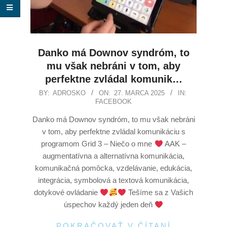
Danko má Downov syndróm, to
mu však nebráni v tom, aby
perfektne zvládal komunik…
BY:
ADROSKO
ON:
27. MARCA 2025
IN:
FACEBOOK
Danko má Downov syndróm, to mu však nebráni
v tom, aby perfektne zvládal komunikáciu s
programom Grid 3 – Niečo o mne
AAK –
augmentatívna a alternatívna komunikácia,
komunikačná pomôcka, vzdelávanie, edukácia,
integrácia, symbolová a textová komunikácia,
dotykové ovládanie
Tešíme sa z Vašich
úspechov každý jeden deň
POKRAČOVAŤ V ČÍTANÍ