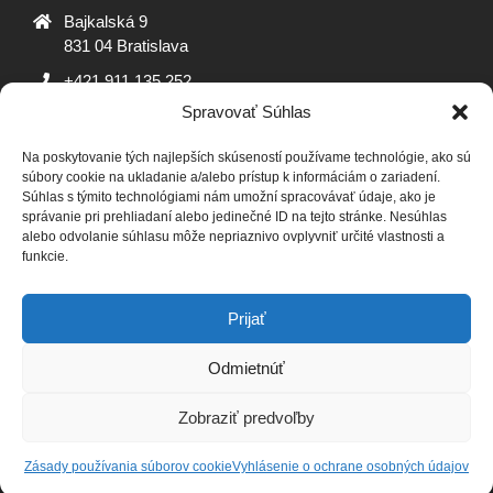
Bajkalská 9
831 04 Bratislava
+421 911 135 252
Spravovať Súhlas
oz@adrosko.sk
Na poskytovanie tých najlepších skúseností používame technológie, ako sú
ADROSKO
súbory cookie na ukladanie a/alebo prístup k informáciám o zariadení.
Súhlas s týmito technológiami nám umožní spracovávať údaje, ako je
Stanovy OZ
Ochrana osobných údajov
Zásady
správanie pri prehliadaní alebo jedinečné ID na tejto stránke. Nesúhlas
alebo odvolanie súhlasu môže nepriaznivo ovplyvniť určité vlastnosti a
používania súborov cookie (EÚ)
Vyhlásenie o ochrane
funkcie.
osobných údajov (EU)
SLEDUJTE NÁS
Prijať
Odmietnúť
Zobraziť predvoľby
Zásady ochrany osobných údajov
Designed using
Unos Premium
. Powered by
WordPress
.
Zásady používania súborov cookie
Vyhlásenie o ochrane osobných údajov