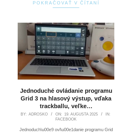
POKRAČOVAŤ V ČÍTANÍ
Jednoduché ovládanie programu
Grid 3 na hlasový výstup, vďaka
trackballu, veľke…
BY:
ADROSKO
ON:
19. AUGUSTA 2025
IN:
FACEBOOK
Jednoduch\u00e9 ovl\u00e1danie programu Grid