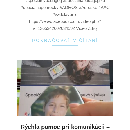
#specialnypedagog #specialnapedagogika
#specialnepomocky #ADROS #Adrosko #AAC
#vzdelavanie
https://www.facebook.com/video.php?
v=1265342602034592 Video Zdroj
POKRAČOVAŤ V ČÍTANÍ
Rýchla pomoc pri komunikácii –