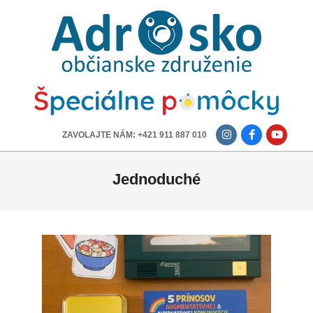
ADROSKO
-
OBČIANSKE
ZDRUŽENIE
-------------
ZAVOLAJTE NÁM: +421 911 887 010
Jednoduché