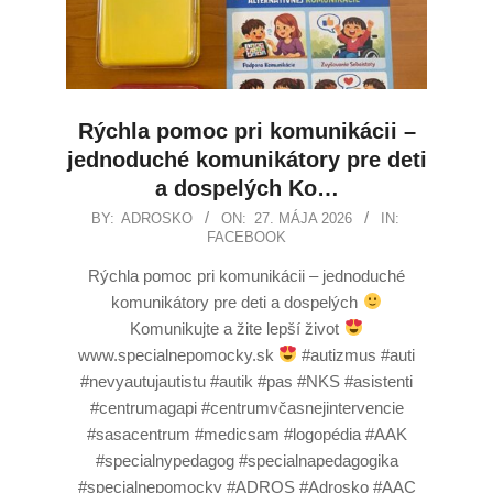
Rýchla pomoc pri komunikácii –
jednoduché komunikátory pre deti
a dospelých Ko…
BY:
ADROSKO
ON:
27. MÁJA 2026
IN:
FACEBOOK
Rýchla pomoc pri komunikácii – jednoduché
komunikátory pre deti a dospelých
Komunikujte a žite lepší život
www.specialnepomocky.sk
#autizmus #auti
#nevyautujautistu #autik #pas #NKS #asistenti
#centrumagapi #centrumvčasnejintervencie
#sasacentrum #medicsam #logopédia #AAK
#specialnypedagog #specialnapedagogika
#specialnepomocky #ADROS #Adrosko #AAC