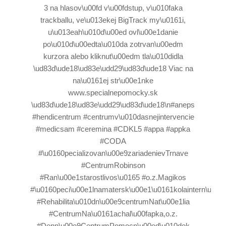
3 na hlasov\u00fd v\u00fdstup, v\u010faka
trackballu, ve\u013ekej BigTrack my\u0161i,
u\u013eah\u010d\u00ed ovl\u00e1danie
po\u010d\u00edta\u010da zotrvan\u00edm
kurzora alebo kliknut\u00edm tla\u010didla
\ud83d\ude18\ud83e\udd29\ud83d\ude18 Viac na
na\u0161ej str\u00e1nke
www.specialnepomocky.sk
\ud83d\ude18\ud83e\udd29\ud83d\ude18\n#aneps
#hendicentrum #centrumv\u010dasnejintervencie
#medicsam #ceremina #CDKL5 #appa #appka
#CODA
#\u0160pecializovan\u00e9zariadenievTrnave
#CentrumRobinson
#Ran\u00e1starostlivos\u0165 #o.z.Magikos
#\u0160peci\u00e1lnamatersk\u00e1\u0161kolaintern\u00e
#Rehabilita\u010dn\u00e9centrumNat\u00e1lia
#CentrumNa\u0161achal\u00fapka,o.z.
#Denn\u00e9CentrumPomocn\u00ed\u010dek