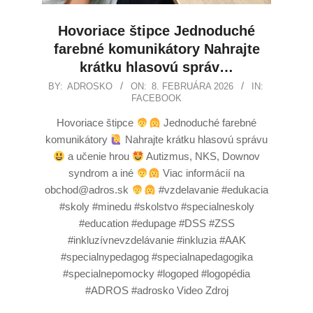
Hovoriace štipce Jednoduché
farebné komunikátory Nahrajte
krátku hlasovú správ…
BY:
ADROSKO
ON:
8. FEBRUÁRA 2026
IN:
FACEBOOK
Hovoriace štipce
Jednoduché farebné
komunikátory
Nahrajte krátku hlasovú správu
a učenie hrou
Autizmus, NKS, Downov
syndrom a iné
Viac informácií na
obchod@adros.sk
#vzdelavanie #edukacia
#skoly #minedu #skolstvo #specialneskoly
#education #edupage #DSS #ZSS
#inkluzívnevzdelávanie #inkluzia #AAK
#specialnypedagog #specialnapedagogika
#specialnepomocky #logoped #logopédia
#ADROS #adrosko Video Zdroj