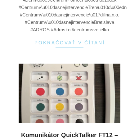
#Centrumv\u010dasnejintervencieTren\u010d\u00edn
#Centrumv\u010dasnejintervencie\u017dilina,n.o.
#Centrumv\u010dasnejintervencieBratislava
#ADROS #Adrosko #centrumsvetielko
POKRAČOVAŤ V ČÍTANÍ
Komunikátor QuickTalker FT12 –