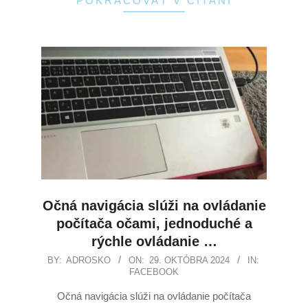
POKRAČOVAŤ V ČÍTANÍ
Očná navigácia slúži na ovládanie
počítača očami, jednoduché a
rýchle ovládanie …
BY:
ADROSKO
ON:
29. OKTÓBRA 2024
IN:
FACEBOOK
Očná navigácia slúži na ovládanie počítača