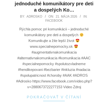
jednoduché komunikátory pre deti
a dospelých Ko…
BY:
ADROSKO
ON:
21. MÁJA 2026
IN:
FACEBOOK
Rýchla pomoc pri komunikácii – jednoduché
komunikátory pre deti a dospelých
Komunikujte a žite lepší život
www.specialnepomocky.sk
#augmentativnakomunikacia
#alternativnakomunikacia #komunikacia #AAC
#specialnepomocky #spolutozvladneme
#hendikepovani #bezbarier #inkluzia #nadacia
#spolupatricnost #choroby #AAK #ADROS
#Adrosko https://www.facebook.com/video.php?
v=2880673722277153 Video Zdroj
POKRAČOVAŤ V ČÍTANÍ