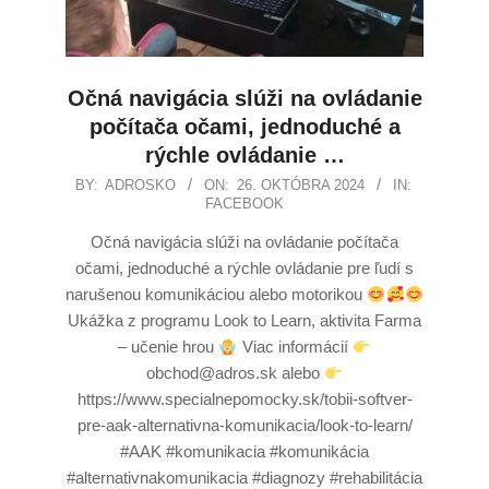
Očná navigácia slúži na ovládanie
počítača očami, jednoduché a
rýchle ovládanie …
BY:
ADROSKO
ON:
26. OKTÓBRA 2024
IN:
FACEBOOK
Očná navigácia slúži na ovládanie počítača
očami, jednoduché a rýchle ovládanie pre ľudí s
narušenou komunikáciou alebo motorikou
Ukážka z programu Look to Learn, aktivita Farma
– učenie hrou
Viac informácií
obchod@adros.sk alebo
https://www.specialnepomocky.sk/tobii-softver-
pre-aak-alternativna-komunikacia/look-to-learn/
#AAK #komunikacia #komunikácia
#alternativnakomunikacia #diagnozy #rehabilitácia