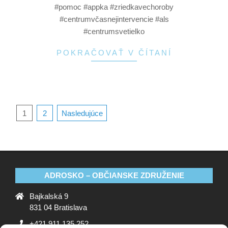
#pomoc #appka #zriedkavechoroby
#centrumvčasnejintervencie #als
#centrumsvetielko
POKRAČOVAŤ V ČÍTANÍ
1
2
Nasledujúce
ADROSKO – OBČIANSKE ZDRUŽENIE
Bajkalská 9
831 04 Bratislava
+421 911 135 252