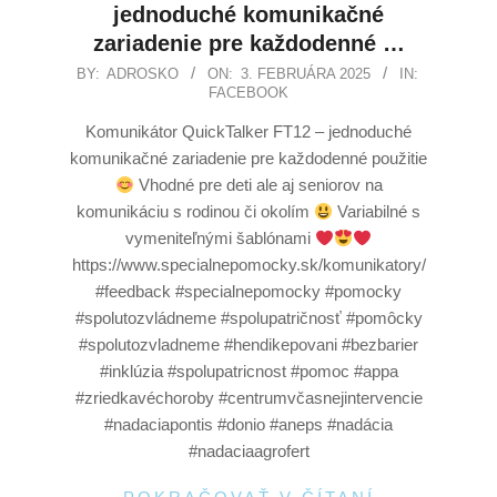
jednoduché komunikačné
zariadenie pre každodenné …
BY:
ADROSKO
ON:
3. FEBRUÁRA 2025
IN:
FACEBOOK
Komunikátor QuickTalker FT12 – jednoduché
komunikačné zariadenie pre každodenné použitie
Vhodné pre deti ale aj seniorov na
komunikáciu s rodinou či okolím
Variabilné s
vymeniteľnými šablónami
https://www.specialnepomocky.sk/komunikatory/
#feedback #specialnepomocky #pomocky
#spolutozvládneme #spolupatričnosť #pomôcky
#spolutozvladneme #hendikepovani #bezbarier
#inklúzia #spolupatricnost #pomoc #appa
#zriedkavéchoroby #centrumvčasnejintervencie
#nadaciapontis #donio #aneps #nadácia
#nadaciaagrofert