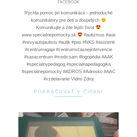
FACEBOOK
Rýchla pomoc pri komunikácii – jednoduché
komunikátory pre deti a dospelých
Komunikujte a žite lepší život
www.specialnepomocky.sk
#autizmus #auti
#nevyautujautistu #autik #pas #NKS #asistenti
#centrumagapi #centrumvčasnejintervencie
#sasacentrum #medicsam #logopédia #AAK
#specialnypedagog #specialnapedagogika
#specialnepomocky #ADROS #Adrosko #AAC
#vzdelavanie Video Zdroj
POKRAČOVAŤ V ČÍTANÍ