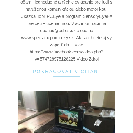
očami, jednoduché a rýchle ovládanie pre ľudí s
narušenou komunikáciou alebo motorikou.
Ukážka Tobii PCEye a program SensoryEyeFX
pre deti – učenie hrou. Viac informácií na
obchod@adros.sk alebo na
www.specialnepomocky.sk. Ak sa chcete aj vy
zapojiť do… Viac
https://www.facebook.com/video.php?
v=574728975128225 Video Zdroj
POKRAČOVAŤ V ČÍTANÍ