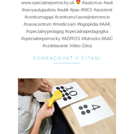
www.specialnepomocky.sk
#autizmus #auti
#nevyautujautistu #autik #pas #NKS #asistenti
#centrumagapi #centrumvčasnejintervencie
#sasacentrum #medicsam #logopédia #AAK
#specialnypedagog #specialnapedagogika
#specialnepomocky #ADROS #Adrosko #AAC
#vzdelavanie Video Zdroj
POKRAČOVAŤ V ČÍTANÍ