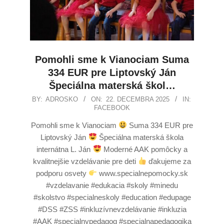
Pomohli sme k Vianociam Suma
334 EUR pre Liptovský Ján
Špeciálna materská škol…
BY:
ADROSKO
ON:
22. DECEMBRA 2025
IN:
FACEBOOK
Pomohli sme k Vianociam
Suma 334 EUR pre
Liptovský Ján
Špeciálna materská škola
internátna L. Ján
Moderné AAK pomôcky a
kvalitnejšie vzdelávanie pre deti
ďakujeme za
podporu osvety
www.specialnepomocky.sk
#vzdelavanie #edukacia #skoly #minedu
#skolstvo #specialneskoly #education #edupage
#DSS #ZSS #inkluzívnevzdelávanie #inkluzia
#AAK #specialnypedagog #specialnapedagogika