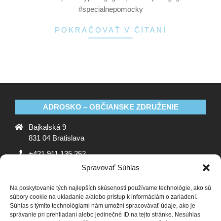
#specialnepomocky
POKRAČOVAŤ V ČÍTANÍ
ADROSKO – OBČIANSKE ZDRUŽENIE
Bajkalská 9
831 04 Bratislava
+421 911 135 252
Spravovať Súhlas
oz@adrosko.sk
Na poskytovanie tých najlepších skúseností používame technológie, ako sú
ADROSKO
súbory cookie na ukladanie a/alebo prístup k informáciám o zariadení.
Súhlas s týmito technológiami nám umožní spracovávať údaje, ako je
Stanovy OZ
Ochrana osobných údajov
Zásady
správanie pri prehliadaní alebo jedinečné ID na tejto stránke. Nesúhlas