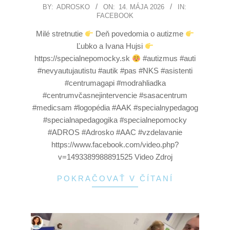
BY:
ADROSKO
ON:
14. MÁJA 2026
IN:
FACEBOOK
Milé stretnutie
Deň povedomia o autizme
Ľubko a Ivana Hujsi
https://specialnepomocky.sk
#autizmus #auti
#nevyautujautistu #autik #pas #NKS #asistenti
#centrumagapi #modrahliadka
#centrumvčasnejintervencie #sasacentrum
#medicsam #logopédia #AAK #specialnypedagog
#specialnapedagogika #specialnepomocky
#ADROS #Adrosko #AAC #vzdelavanie
https://www.facebook.com/video.php?
v=1493389988891525 Video Zdroj
POKRAČOVAŤ V ČÍTANÍ