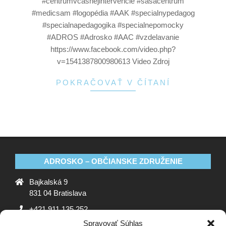
#centrumvčasnejintervencie #sasacentrum
#medicsam #logopédia #AAK #specialnypedagog
#specialnapedagogika #specialnepomocky
#ADROS #Adrosko #AAC #vzdelavanie
https://www.facebook.com/video.php?
v=1541387800980613 Video Zdroj
POKRAČOVAŤ V ČÍTANÍ
ADROSKO – OBČIANSKE ZDRUŽENIE
Bajkalská 9
831 04 Bratislava
+421 911 135 252
Spravovať Súhlas
oz@adrosko.sk