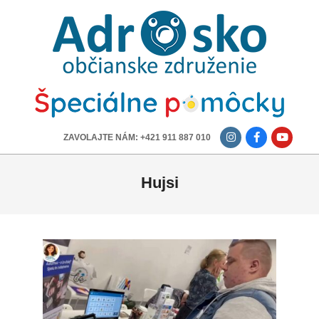
ADROSKO
-
OBČIANSKE
ZDRUŽENIE
-------------
ZAVOLAJTE NÁM: +421 911 887 010
Hujsi