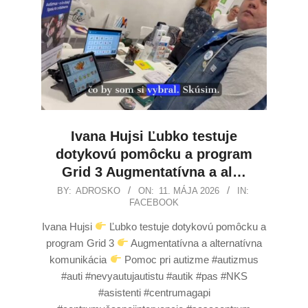
Ivana Hujsi Ľubko testuje
dotykovú pomôcku a program
Grid 3 Augmentatívna a al…
BY:
ADROSKO
ON:
11. MÁJA 2026
IN:
FACEBOOK
Ivana Hujsi
Ľubko testuje dotykovú pomôcku a
program Grid 3
Augmentatívna a alternatívna
komunikácia
Pomoc pri autizme #autizmus
#auti #nevyautujautistu #autik #pas #NKS
#asistenti #centrumagapi