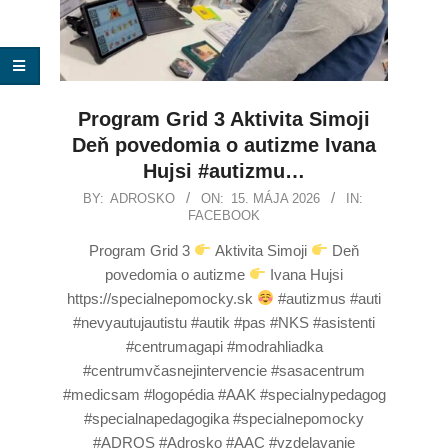
Program Grid 3 Aktivita Simoji
Deň povedomia o autizme Ivana
Hujsi #autizmu…
BY:
ADROSKO
ON:
15. MÁJA 2026
IN:
FACEBOOK
Program Grid 3
Aktivita Simoji
Deň
povedomia o autizme
Ivana Hujsi
https://specialnepomocky.sk
#autizmus #auti
#nevyautujautistu #autik #pas #NKS #asistenti
#centrumagapi #modrahliadka
#centrumvčasnejintervencie #sasacentrum
#medicsam #logopédia #AAK #specialnypedagog
#specialnapedagogika #specialnepomocky
#ADROS #Adrosko #AAC #vzdelavanie