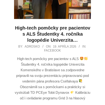
High-tech pomôcky pre pacientov
s ALS Študentky 4. ročníka
logopédie Univerzita…
BY:
ADROSKO
ON:
19. APRÍLA 2026
IN:
FACEBOOK
High-tech pomôcky pre pacientov s ALS
Študentky 4. ročníka logopédie Univerzita
Komenského v Bratislave sa zodpovedne
pripravili na svoju prezentáciu pripravovanú pod
vedením pána profesora Cséfalvaya
Oboznámili sa s pomôckami a prakticky si
vyskúšali TD PCEye Tobii Dynavox
Kalibráciu
očí i ovládanie programu Grid 3 na hlasový