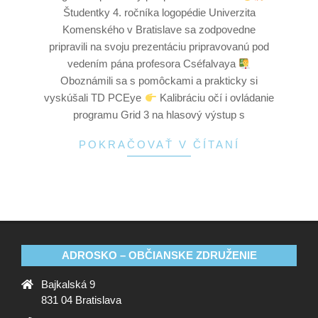
Študentky 4. ročníka logopédie Univerzita
Komenského v Bratislave sa zodpovedne
pripravili na svoju prezentáciu pripravovanú pod
vedením pána profesora Cséfalvaya
Oboznámili sa s pomôckami a prakticky si
vyskúšali TD PCEye
Kalibráciu očí i ovládanie
programu Grid 3 na hlasový výstup s
POKRAČOVAŤ V ČÍTANÍ
ADROSKO – OBČIANSKE ZDRUŽENIE
Bajkalská 9
831 04 Bratislava