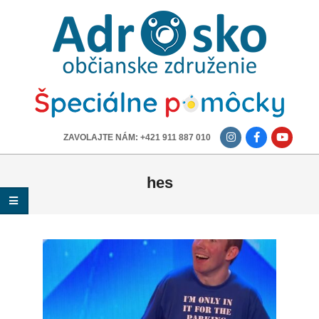
ADROSKO
-
OBČIANSKE
ZDRUŽENIE
-------------
ZAVOLAJTE NÁM: +421 911 887 010
hes