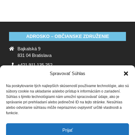
ADROSKO – OBČIANSKE ZDRUŽENIE
Bajkalská 9
831 04 Bratislava
+421 911 135 252
Spravovať Súhlas
oz@adrosko.sk
Na poskytovanie tých najlepších skúseností používame technológie, ako sú
ADROSKO
súbory cookie na ukladanie a/alebo prístup k informáciám o zariadení.
Súhlas s týmito technológiami nám umožní spracovávať údaje, ako je
Stanovy OZ
Ochrana osobných údajov
Zásady
správanie pri prehliadaní alebo jedinečné ID na tejto stránke. Nesúhlas
alebo odvolanie súhlasu môže nepriaznivo ovplyvniť určité vlastnosti a
používania súborov cookie (EÚ)
Vyhlásenie o ochrane
funkcie.
osobných údajov (EU)
SLEDUJTE NÁS
Prijať