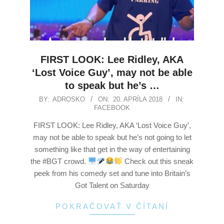
FIRST LOOK: Lee Ridley, AKA
‘Lost Voice Guy’, may not be able
to speak but he’s …
BY:
ADROSKO
ON:
20. APRÍLA 2018
IN:
FACEBOOK
FIRST LOOK: Lee Ridley, AKA ‘Lost Voice Guy’,
may not be able to speak but he’s not going to let
something like that get in the way of entertaining
the #BGT crowd.
Check out this sneak
peek from his comedy set and tune into Britain’s
Got Talent on Saturday
POKRAČOVAŤ V ČÍTANÍ