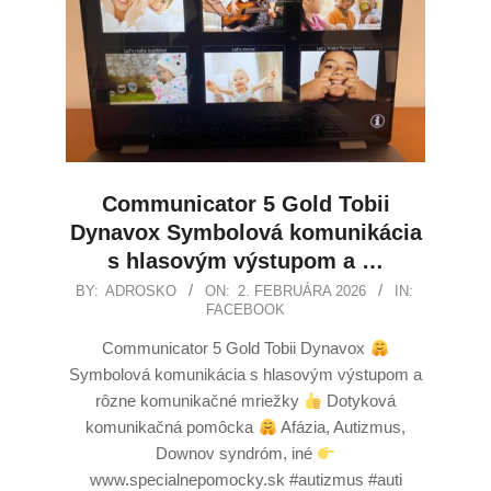
Communicator 5 Gold Tobii
Dynavox Symbolová komunikácia
s hlasovým výstupom a …
BY:
ADROSKO
ON:
2. FEBRUÁRA 2026
IN:
FACEBOOK
Communicator 5 Gold Tobii Dynavox
Symbolová komunikácia s hlasovým výstupom a
rôzne komunikačné mriežky
Dotyková
komunikačná pomôcka
Afázia, Autizmus,
Downov syndróm, iné
www.specialnepomocky.sk #autizmus #auti