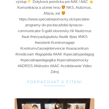
výstup
Dotyková pomôcka pre AAK / AAC
Komunikácia a učenie hrou
NKS, Autizmus,
Afázia, iné
https://www.specialnepomocky.sk/specialne-
programy-do-pocitaca/tobii-dynavox-
communicator-5-gold-slovensky-hl/ #autizmus
#auti #nevyautujautistu #autik #pas #NKS
#asistenti #centrumagapi
#centrumvčasnejintervencie #sasacentrum
#medicsam #logopédia #AAK #specialnypedagog
#specialnapedagogika #specialnepomocky
#ADROS #Adrosko #AAC #vzdelavanie Video
Zdroj
POKRAČOVAŤ V ČÍTANÍ