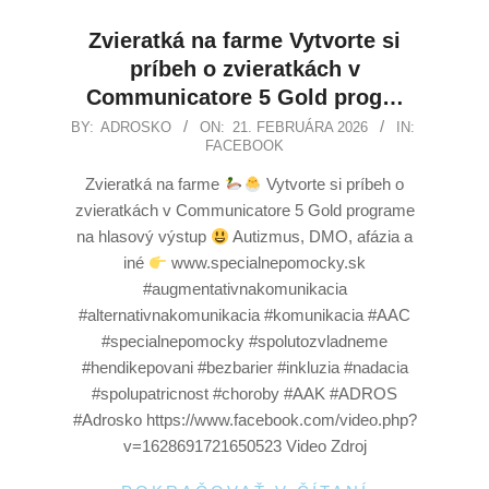
Zvieratká na farme Vytvorte si
príbeh o zvieratkách v
Communicatore 5 Gold prog…
BY:
ADROSKO
ON:
21. FEBRUÁRA 2026
IN:
FACEBOOK
Zvieratká na farme
Vytvorte si príbeh o
zvieratkách v Communicatore 5 Gold programe
na hlasový výstup
Autizmus, DMO, afázia a
iné
www.specialnepomocky.sk
#augmentativnakomunikacia
#alternativnakomunikacia #komunikacia #AAC
#specialnepomocky #spolutozvladneme
#hendikepovani #bezbarier #inkluzia #nadacia
#spolupatricnost #choroby #AAK #ADROS
#Adrosko https://www.facebook.com/video.php?
v=1628691721650523 Video Zdroj