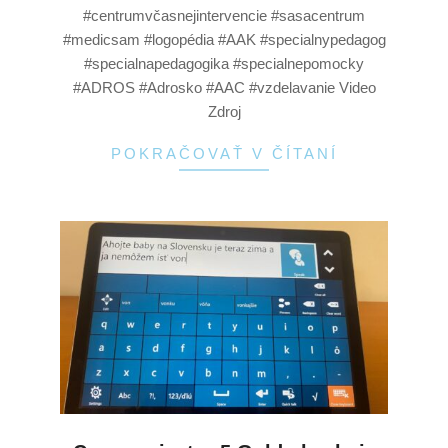
#centrumvčasnejintervencie #sasacentrum
#medicsam #logopédia #AAK #specialnypedagog
#specialnapedagogika #specialnepomocky
#ADROS #Adrosko #AAC #vzdelavanie Video
Zdroj
POKRAČOVAŤ V ČÍTANÍ