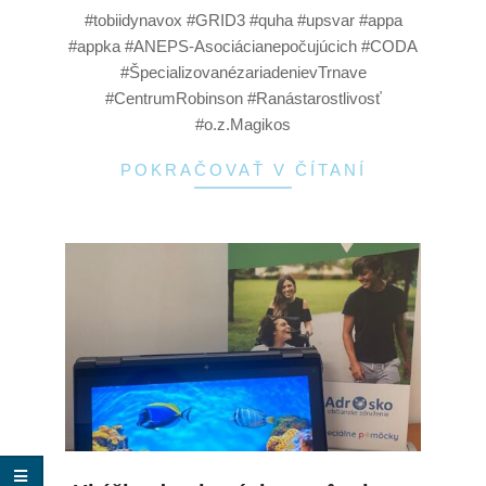
#tobiidynavox #GRID3 #quha #upsvar #appa
#appka #ANEPS-Asociácianepočujúcich #CODA
#ŠpecializovanézariadenievTrnave
#CentrumRobinson #Ranástarostlivosť
#o.z.Magikos
POKRAČOVAŤ V ČÍTANÍ