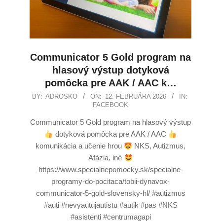
Communicator 5 Gold program na
hlasový výstup dotyková
pomôcka pre AAK / AAC k…
BY:
ADROSKO
ON:
12. FEBRUÁRA 2026
IN:
FACEBOOK
Communicator 5 Gold program na hlasový výstup
dotyková pomôcka pre AAK / AAC
komunikácia a učenie hrou
NKS, Autizmus,
Afázia, iné
https://www.specialnepomocky.sk/specialne-
programy-do-pocitaca/tobii-dynavox-
communicator-5-gold-slovensky-hl/ #autizmus
#auti #nevyautujautistu #autik #pas #NKS
#asistenti #centrumagapi