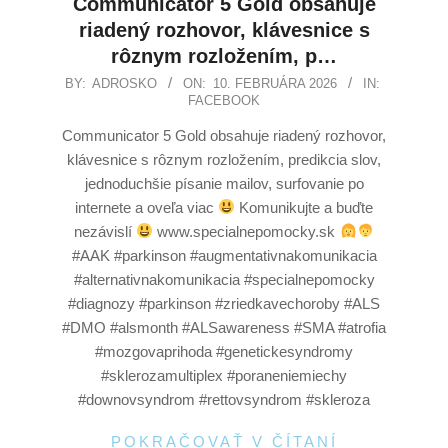
Communicator 5 Gold obsahuje
riadený rozhovor, klávesnice s
rôznym rozložením, p…
BY:
ADROSKO
ON:
10. FEBRUÁRA 2026
IN:
FACEBOOK
Communicator 5 Gold obsahuje riadený rozhovor,
klávesnice s rôznym rozložením, predikcia slov,
jednoduchšie písanie mailov, surfovanie po
internete a oveľa viac
Komunikujte a buďte
nezávislí
www.specialnepomocky.sk
#AAK #parkinson #augmentativnakomunikacia
#alternativnakomunikacia #specialnepomocky
#diagnozy #parkinson #zriedkavechoroby #ALS
#DMO #alsmonth #ALSawareness #SMA #atrofia
#mozgovaprihoda #genetickesyndromy
#sklerozamultiplex #poraneniemiechy
#downovsyndrom #rettovsyndrom #skleroza
POKRAČOVAŤ V ČÍTANÍ