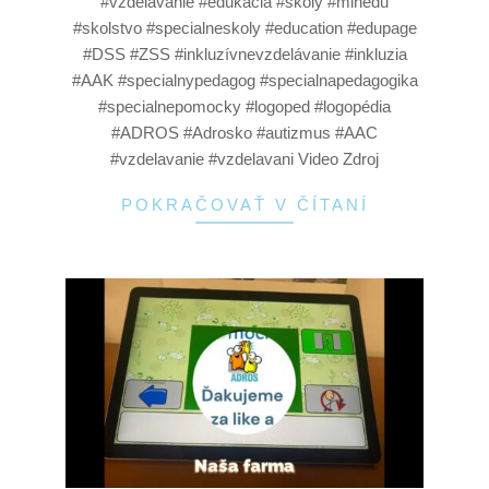
#vzdelavanie #edukacia #skoly #minedu
#skolstvo #specialneskoly #education #edupage
#DSS #ZSS #inkluzívnevzdelávanie #inkluzia
#AAK #specialnypedagog #specialnapedagogika
#specialnepomocky #logoped #logopédia
#ADROS #Adrosko #autizmus #AAC
#vzdelavanie #vzdelavani Video Zdroj
POKRAČOVAŤ V ČÍTANÍ