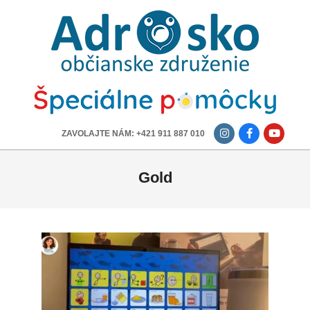
ADROSKO
-
OBČIANSKE
ZDRUŽENIE
-------------
ZAVOLAJTE NÁM: +421 911 887 010
Gold