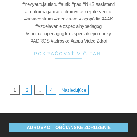
#nevyautujautistu #autik #pas #NKS #asistenti
#centrumagapi #centrumvčasnejintervencie
#sasacentrum #medicsam #logopédia #AAK
#vzdelavanie #specialnypedagog
#specialnapedagogika #specialnepomocky
#ADROS #adrosko #appa Video Zdroj
POKRAČOVAŤ V ČÍTANÍ
1
2
…
4
Nasledujúce
ADROSKO – OBČIANSKE ZDRUŽENIE