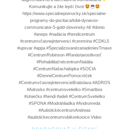
Komunikujte a žite lepší život
https://www.specialnepomocky.sk/specialne-
programy-do-pocitaca/tobii-dynavox-
communicator-5-gold-slovensky-hl/ #donio
#aneps #nadácia #hendicentrum
#centrumvčasnejintervenci #ceremina #CDKL5
#upsvar #appa #ŠpecializovanézariadenievTrnave
#CentrumRobinson #Ranástarostlivosť
#RehabilitačnécentrumNatália
#CentrumNašachalúpka #SOCIA
#DennéCentrumPomocníček
#CentrumvčasnejintervencieBratislava #ADROS
#Adrosko #centrumsvetielko #Smartbox
#slniečko #hendi #adeli #CentrumSvetielko
#SPONA #Modráhliadka #Andromeda
#AutistickécentrumAndreas
#autistickecentrumrubikonkosice Video