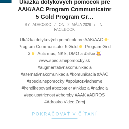
Ukážka dotykových pomôcok pre
AAK/AAC Program Communicator
5 Gold Program Gr…
BY:
ADROSKO
ON:
2. MÁJA 2026
IN:
FACEBOOK
Ukážka dotykových pomôcok pre AAK/AAC
Program Communicator 5 Gold
Program Grid
3
Autizmus, NKS, DMO a ďalšie
www.specialnepomocky.sk
#augmentativnakomunikacia
#alternativnakomunikacia #komunikacia #AAC
#specialnepomocky #spolutozvladneme
#hendikepovani #bezbarier #inkluzia #nadacia
#spolupatricnost #choroby #AAK #ADROS
#Adrosko Video Zdroj
POKRAČOVAŤ V ČÍTANÍ