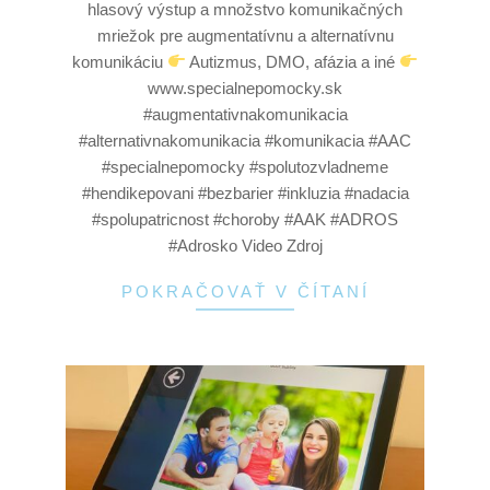
hlasový výstup a množstvo komunikačných
mriežok pre augmentatívnu a alternatívnu
komunikáciu
Autizmus, DMO, afázia a iné
www.specialnepomocky.sk
#augmentativnakomunikacia
#alternativnakomunikacia #komunikacia #AAC
#specialnepomocky #spolutozvladneme
#hendikepovani #bezbarier #inkluzia #nadacia
#spolupatricnost #choroby #AAK #ADROS
#Adrosko Video Zdroj
POKRAČOVAŤ V ČÍTANÍ