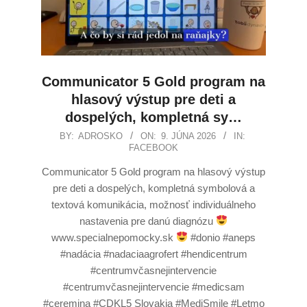
Communicator 5 Gold program na
hlasový výstup pre deti a
dospelých, kompletná sy…
BY:
ADROSKO
ON:
9. JÚNA 2026
IN:
FACEBOOK
Communicator 5 Gold program na hlasový výstup
pre deti a dospelých, kompletná symbolová a
textová komunikácia, možnosť individuálneho
nastavenia pre danú diagnózu
www.specialnepomocky.sk
#donio #aneps
#nadácia #nadaciaagrofert #hendicentrum
#centrumvčasnejintervencie
#centrumvčasnejintervencie #medicsam
#ceremina #CDKL5 Slovakia #MediSmile #Letmo