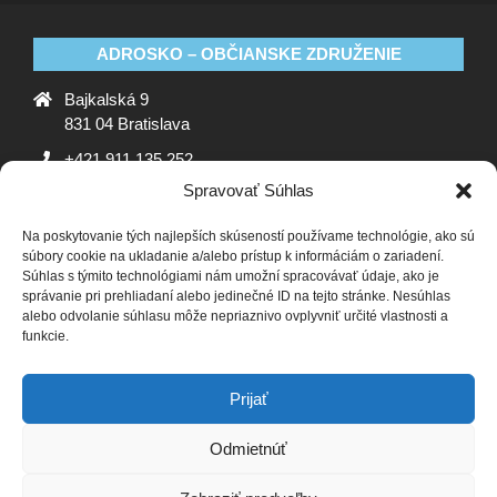
ADROSKO – OBČIANSKE ZDRUŽENIE
Bajkalská 9
831 04 Bratislava
+421 911 135 252
Spravovať Súhlas
oz@adrosko.sk
Na poskytovanie tých najlepších skúseností používame technológie, ako sú
ADROSKO
súbory cookie na ukladanie a/alebo prístup k informáciám o zariadení.
Súhlas s týmito technológiami nám umožní spracovávať údaje, ako je
Stanovy OZ
Ochrana osobných údajov
Zásady
správanie pri prehliadaní alebo jedinečné ID na tejto stránke. Nesúhlas
alebo odvolanie súhlasu môže nepriaznivo ovplyvniť určité vlastnosti a
používania súborov cookie (EÚ)
Vyhlásenie o ochrane
funkcie.
osobných údajov (EU)
SLEDUJTE NÁS
Prijať
Odmietnúť