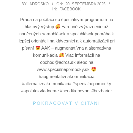
BY:
ADROSKO
ON:
20. SEPTEMBRA 2025
IN:
FACEBOOK
Práca na počítači so špeciálnym programom na
hlasový výstup
Farebné zvýraznenie už
naučených samohlások a spoluhlások pomáha k
lepšej orientácii na klávesnici a k automatizácii pri
písaní
AAK – augmentatívna a alternatívna
komunikácia
Viac informácií na
obchod@adros.sk alebo na
www.specialnepomocky.sk
#augmentativnakomunikacia
#alternativnakomunikacia #specialnepomocky
#spolutozvladneme #hendikepovani #bezbarier
POKRAČOVAŤ V ČÍTANÍ