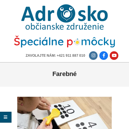
ADROSKO
-
OBČIANSKE
ZDRUŽENIE
-------------
ZAVOLAJTE NÁM: +421 911 887 010
Farebné