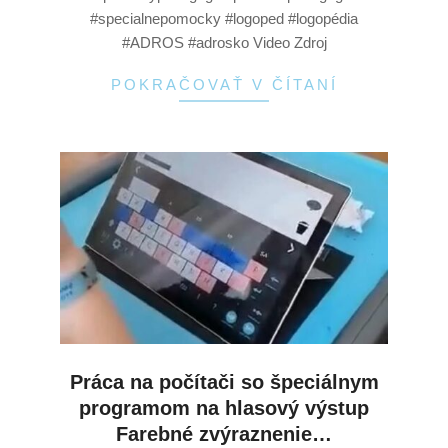
#specialnepomocky #logoped #logopédia
#ADROS #adrosko Video Zdroj
POKRAČOVAŤ V ČÍTANÍ
Práca na počítači so špeciálnym
programom na hlasový výstup
Farebné zvýraznenie…