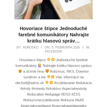
Hovoriace štipce Jednoduché
farebné komunikátory Nahrajte
krátku hlasovú správ…
BY:
ADROSKO
ON:
8. FEBRUÁRA 2026
IN:
FACEBOOK
Hovoriace štipce
Jednoduché farebné
komunikátory
Nahrajte krátku hlasovú správu
a učenie hrou
Autizmus, NKS, Downov
syndrom a iné
Viac informácií na
obchod@adros.sk
#vzdelavanie #edukacia
#skoly #minedu #skolstvo #specialneskoly
#education #edupage #DSS #ZSS
#inkluzívnevzdelávanie #inkluzia #AAK
#specialnypedagog #specialnapedagogika