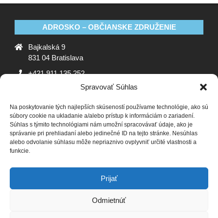
ADROSKO – OBČIANSKE ZDRUŽENIE
Bajkalská 9
831 04 Bratislava
+421 911 135 252
Spravovať Súhlas
oz@adrosko.sk
Na poskytovanie tých najlepších skúseností používame technológie, ako sú
ADROSKO
súbory cookie na ukladanie a/alebo prístup k informáciám o zariadení.
Súhlas s týmito technológiami nám umožní spracovávať údaje, ako je
Stanovy OZ
Ochrana osobných údajov
Zásady
správanie pri prehliadaní alebo jedinečné ID na tejto stránke. Nesúhlas
alebo odvolanie súhlasu môže nepriaznivo ovplyvniť určité vlastnosti a
používania súborov cookie (EÚ)
Vyhlásenie o ochrane
funkcie.
osobných údajov (EU)
SLEDUJTE NÁS
Prijať
Odmietnúť