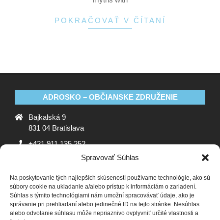
POKRAČOVAŤ V ČÍTANÍ
ADROSKO – OBČIANSKE ZDRUŽENIE
Bajkalská 9
831 04 Bratislava
+421 911 135 252
Spravovať Súhlas
oz@adrosko.sk
Na poskytovanie tých najlepších skúseností používame technológie, ako sú
ADROSKO
súbory cookie na ukladanie a/alebo prístup k informáciám o zariadení.
Súhlas s týmito technológiami nám umožní spracovávať údaje, ako je
Stanovy OZ
Ochrana osobných údajov
Zásady
správanie pri prehliadaní alebo jedinečné ID na tejto stránke. Nesúhlas
alebo odvolanie súhlasu môže nepriaznivo ovplyvniť určité vlastnosti a
používania súborov cookie (EÚ)
Vyhlásenie o ochrane