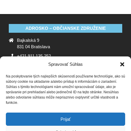
ADROSKO – OBČIANSKE ZDRUŽENIE
Bajkalská 9
831 04 Bratislava
+421 911 135 252
Spravovať Súhlas
oz@adrosko.sk
Na poskytovanie tých najlepších skúseností používame technológie, ako sú
ADROSKO
súbory cookie na ukladanie a/alebo prístup k informáciám o zariadení.
Súhlas s týmito technológiami nám umožní spracovávať údaje, ako je
Stanovy OZ
Ochrana osobných údajov
Zásady
správanie pri prehliadaní alebo jedinečné ID na tejto stránke. Nesúhlas
alebo odvolanie súhlasu môže nepriaznivo ovplyvniť určité vlastnosti a
používania súborov cookie (EÚ)
Vyhlásenie o ochrane
funkcie.
osobných údajov (EU)
SLEDUJTE NÁS
Prijať