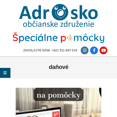
ADROSKO
-
OBČIANSKE
ZDRUŽENIE
-------------
ZAVOLAJTE NÁM: +421 911 887 010
daňové