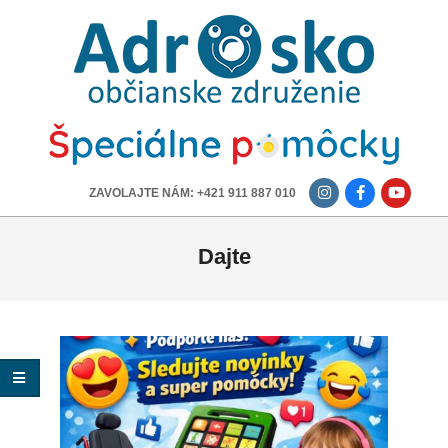
ADROSKO
-
OBČIANSKE
ZDRUŽENIE
-------------
ZAVOLAJTE NÁM: +421 911 887 010
Dajte