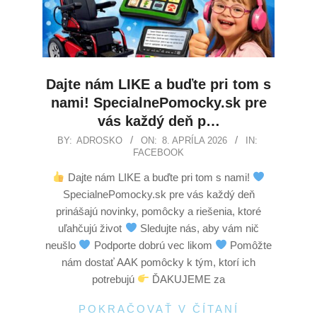
Dajte nám LIKE a buďte pri tom s
nami! SpecialnePomocky.sk pre
vás každý deň p…
BY:
ADROSKO
ON:
8. APRÍLA 2026
IN:
FACEBOOK
Dajte nám LIKE a buďte pri tom s nami!
SpecialnePomocky.sk pre vás každý deň
prinášajú novinky, pomôcky a riešenia, ktoré
uľahčujú život
Sledujte nás, aby vám nič
neušlo
Podporte dobrú vec likom
Pomôžte
nám dostať AAK pomôcky k tým, ktorí ich
potrebujú
ĎAKUJEME za
POKRAČOVAŤ V ČÍTANÍ