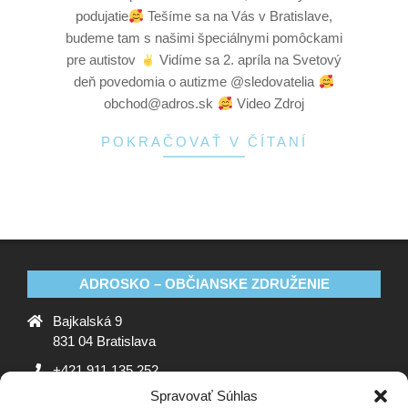
podujatie
Tešíme sa na Vás v Bratislave,
budeme tam s našimi špeciálnymi pomôckami
pre autistov
Vidíme sa 2. apríla na Svetový
deň povedomia o autizme @sledovatelia
obchod@adros.sk
Video Zdroj
POKRAČOVAŤ V ČÍTANÍ
ADROSKO – OBČIANSKE ZDRUŽENIE
Bajkalská 9
831 04 Bratislava
+421 911 135 252
Spravovať Súhlas
oz@adrosko.sk