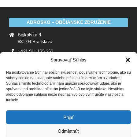
ADROSKO – OBČIANSKE ZDRUŽENIE
Bajkalská 9
831 04 Bratislava
+421 911 135 252
Spravovať Súhlas
oz@adrosko.sk
Na poskytovanie tých najlepších skúseností používame technológie, ako sú
ADROSKO
súbory cookie na ukladanie a/alebo prístup k informáciám o zariadení.
Súhlas s týmito technológiami nám umožní spracovávať údaje, ako je
Stanovy OZ
Ochrana osobných údajov
Zásady
správanie pri prehliadaní alebo jedinečné ID na tejto stránke. Nesúhlas
alebo odvolanie súhlasu môže nepriaznivo ovplyvniť určité vlastnosti a
používania súborov cookie (EÚ)
Vyhlásenie o ochrane
funkcie.
osobných údajov (EU)
SLEDUJTE NÁS
Prijať
Odmietnúť