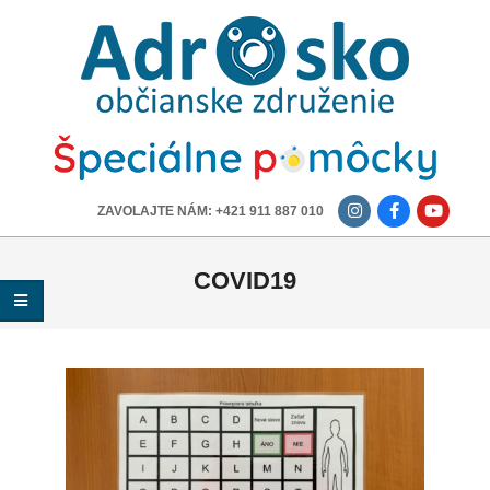
ADROSKO
-
OBČIANSKE
ZDRUŽENIE
-------------
ZAVOLAJTE NÁM: +421 911 887 010
COVID19