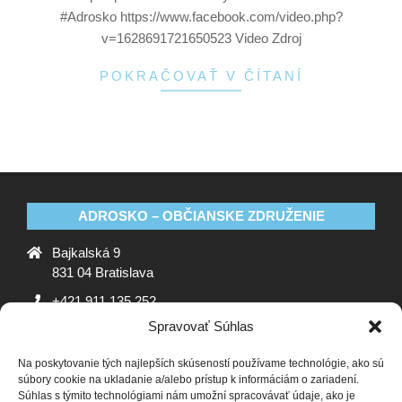
#Adrosko https://www.facebook.com/video.php?
v=1628691721650523 Video Zdroj
POKRAČOVAŤ V ČÍTANÍ
ADROSKO – OBČIANSKE ZDRUŽENIE
Bajkalská 9
831 04 Bratislava
+421 911 135 252
Spravovať Súhlas
oz@adrosko.sk
Na poskytovanie tých najlepších skúseností používame technológie, ako sú
ADROSKO
súbory cookie na ukladanie a/alebo prístup k informáciám o zariadení.
Súhlas s týmito technológiami nám umožní spracovávať údaje, ako je