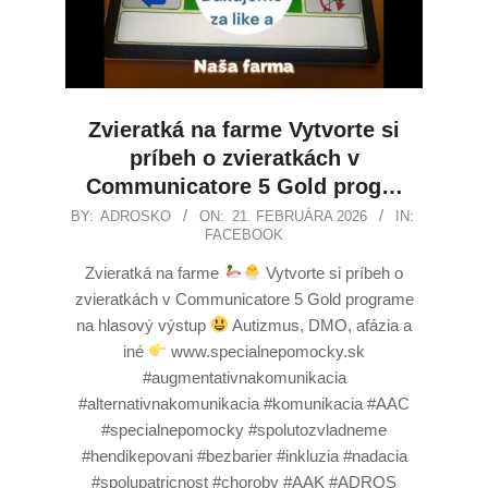
Zvieratká na farme Vytvorte si
príbeh o zvieratkách v
Communicatore 5 Gold prog…
BY:
ADROSKO
ON:
21. FEBRUÁRA 2026
IN:
FACEBOOK
Zvieratká na farme
Vytvorte si príbeh o
zvieratkách v Communicatore 5 Gold programe
na hlasový výstup
Autizmus, DMO, afázia a
iné
www.specialnepomocky.sk
#augmentativnakomunikacia
#alternativnakomunikacia #komunikacia #AAC
#specialnepomocky #spolutozvladneme
#hendikepovani #bezbarier #inkluzia #nadacia
#spolupatricnost #choroby #AAK #ADROS