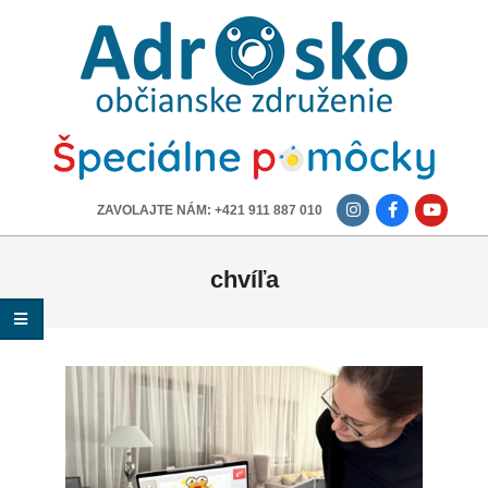
ADROSKO
-
OBČIANSKE
ZDRUŽENIE
-------------
ZAVOLAJTE NÁM: +421 911 887 010
chvíľa