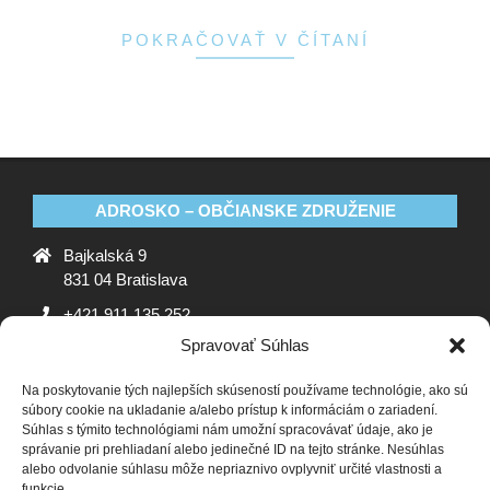
POKRAČOVAŤ V ČÍTANÍ
ADROSKO – OBČIANSKE ZDRUŽENIE
Bajkalská 9
831 04 Bratislava
+421 911 135 252
Spravovať Súhlas
oz@adrosko.sk
Na poskytovanie tých najlepších skúseností používame technológie, ako sú
ADROSKO
súbory cookie na ukladanie a/alebo prístup k informáciám o zariadení.
Súhlas s týmito technológiami nám umožní spracovávať údaje, ako je
Stanovy OZ
Ochrana osobných údajov
Zásady
správanie pri prehliadaní alebo jedinečné ID na tejto stránke. Nesúhlas
alebo odvolanie súhlasu môže nepriaznivo ovplyvniť určité vlastnosti a
používania súborov cookie (EÚ)
Vyhlásenie o ochrane
funkcie.