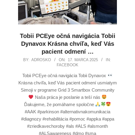
Tobii PCEye očná navigácia Tobii
Dynavox Krásna chvíľa, keď Vás
pacient odmení …
BY:
ADROSKO
ON:
17. MARCA 2025
IN:
FACEBOOK
Tobii PCEye očná navigácia Tobii Dynavox
Krásna chvíľa, keď Vás pacient odmení usmiatym
Simoji v programe Grid 3 Smartbox Community
Naša práca je poslanie a teší nás
Ďakujeme, že pomáhame spoločne
#AAK #parkinson #alternativnakomunikacia
#diagnozy #rehabilitácia #pomoc #appka #appa
#zriedkavechoroby #als #ALS #alsmonth
#ALSawareness #dmo #sma