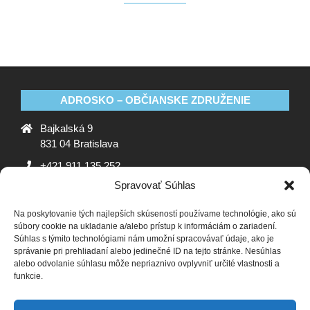
ADROSKO – OBČIANSKE ZDRUŽENIE
Bajkalská 9
831 04 Bratislava
+421 911 135 252
Spravovať Súhlas
oz@adrosko.sk
Na poskytovanie tých najlepších skúseností používame technológie, ako sú
ADROSKO
súbory cookie na ukladanie a/alebo prístup k informáciám o zariadení.
Súhlas s týmito technológiami nám umožní spracovávať údaje, ako je
Stanovy OZ
Ochrana osobných údajov
Zásady
správanie pri prehliadaní alebo jedinečné ID na tejto stránke. Nesúhlas
alebo odvolanie súhlasu môže nepriaznivo ovplyvniť určité vlastnosti a
používania súborov cookie (EÚ)
Vyhlásenie o ochrane
funkcie.
osobných údajov (EU)