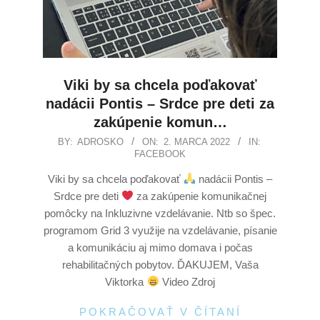
Viki by sa chcela poďakovať
nadácii Pontis – Srdce pre deti za
zakúpenie komun…
BY:
ADROSKO
ON:
2. MARCA 2022
IN:
FACEBOOK
Viki by sa chcela poďakovať
nadácii Pontis –
Srdce pre deti
za zakúpenie komunikačnej
pomôcky na Inkluzivne vzdelávanie. Ntb so špec.
programom Grid 3 využije na vzdelávanie, písanie
a komunikáciu aj mimo domava i počas
rehabilitačných pobytov. ĎAKUJEM, Vaša
Viktorka
Video Zdroj
POKRAČOVAŤ V ČÍTANÍ