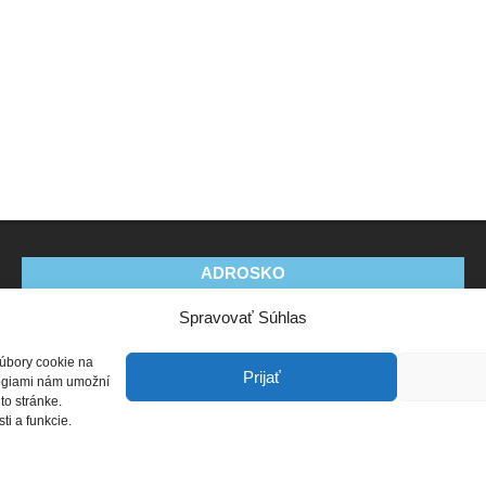
ADROSKO
Spravovať Súhlas
Stanovy OZ
Ochrana osobných údajov
Zásady
používania súborov cookie (EÚ)
Vyhlásenie o ochrane
súbory cookie na
osobných údajov (EU)
Prijať
ológiami nám umožní
to stránke.
i a funkcie.
Zásady ochrany osobných údajov
Designed using
Unos Premium
. Powered by
WordPress
.