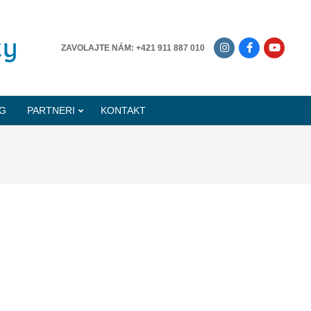
-------------
ZAVOLAJTE NÁM: +421 911 887 010
G
PARTNERI
KONTAKT