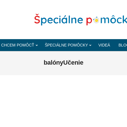
CHCEM POMÔCŤ
ŠPECIÁLNE POMÔCKY
VIDEÁ
BLO
balónyUčenie