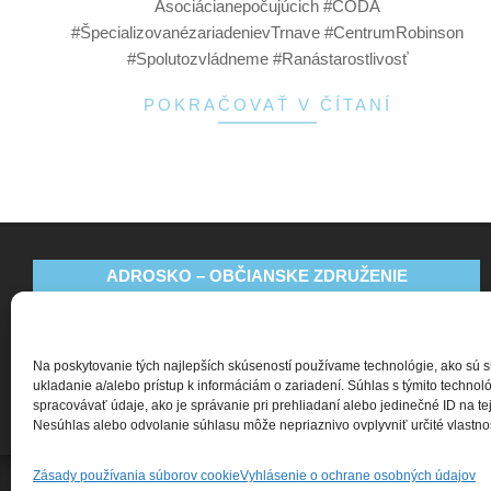
Asociácianepočujúcich #CODA
#ŠpecializovanézariadenievTrnave #CentrumRobinson
#Spolutozvládneme #Ranástarostlivosť
POKRAČOVAŤ V ČÍTANÍ
ADROSKO – OBČIANSKE ZDRUŽENIE
Bajkalská 9
831 04 Bratislava
Na poskytovanie tých najlepších skúseností používame technológie, ako sú 
+421 911 135 252
ukladanie a/alebo prístup k informáciám o zariadení. Súhlas s týmito techn
spracovávať údaje, ako je správanie pri prehliadaní alebo jedinečné ID na tej
oz@adrosko.sk
Nesúhlas alebo odvolanie súhlasu môže nepriaznivo ovplyvniť určité vlastnost
Zásady používania súborov cookie
Vyhlásenie o ochrane osobných údajov