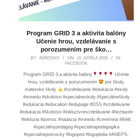
Program GRID 3 a aktivita balóny
Učenie hrou, vzdelávanie s
porozumením pre ško…
BY:
ADROSKO
ON:
10. APRÍLA 2025
IN:
FACEBOOK
Program GRID 3 a aktivita balóny
Učenie
hrou, vzdelávanie s porozumením
pre školy,
materské školy
#vzdelavanie #edukacia #skoly
#minedu #skolstvo #specialneskoly #špeciálneškoly
#edukacia #education #edupage #DSS #vzdelávanie
#edukácia #školstvo #inkluzívnevzdelávanie #bezbariér
#inkluzia #pomoc #nadacia #minedu #ceremina #AAK
#specialnypedagog #specialnapedagogika
#specialnepomocky #logoped #logopédia #ANEPS-