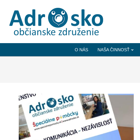
ADROSKO
-
O NÁS
NAŠA ČINNOSŤ
OBČIANSKE
ZDRUŽENIE