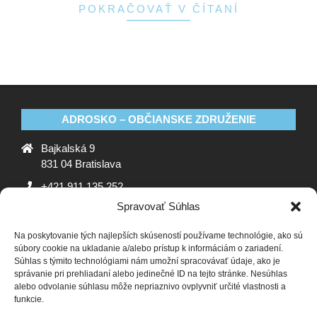
POKRAČOVAŤ V ČÍTANÍ
ADROSKO – OBČIANSKE ZDRUŽENIE
Bajkalská 9
831 04 Bratislava
+421 911 135 252
Spravovať Súhlas
oz@adrosko.sk
Na poskytovanie tých najlepších skúseností používame technológie, ako sú
ADROSKO
súbory cookie na ukladanie a/alebo prístup k informáciám o zariadení.
Súhlas s týmito technológiami nám umožní spracovávať údaje, ako je
Stanovy OZ
Ochrana osobných údajov
Zásady
správanie pri prehliadaní alebo jedinečné ID na tejto stránke. Nesúhlas
alebo odvolanie súhlasu môže nepriaznivo ovplyvniť určité vlastnosti a
používania súborov cookie (EÚ)
Vyhlásenie o ochrane
funkcie.
osobných údajov (EU)