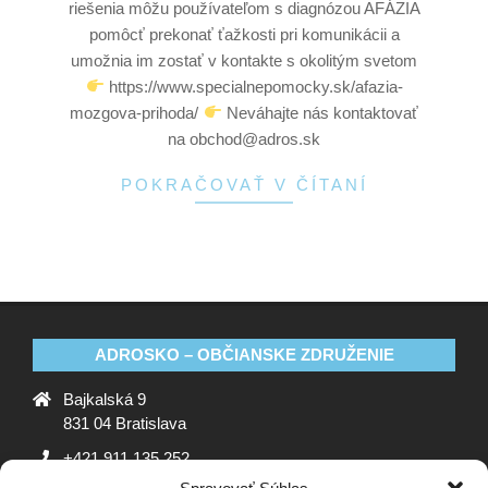
riešenia môžu používateľom s diagnózou AFÁZIA
pomôcť prekonať ťažkosti pri komunikácii a
umožnia im zostať v kontakte s okolitým svetom
https://www.specialnepomocky.sk/afazia-
mozgova-prihoda/
Neváhajte nás kontaktovať
na obchod@adros.sk
POKRAČOVAŤ V ČÍTANÍ
ADROSKO – OBČIANSKE ZDRUŽENIE
Bajkalská 9
831 04 Bratislava
+421 911 135 252