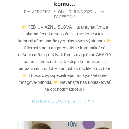
komu…
BY:
ADROSKO
ON:
15. JÚNA 2025
IN:
FACEBOOK
KEĎ UVIAZNU SLOVÁ – augmentatívna a
alternatívne komunikácia – moderné AAK
komunikačné pomôcky s hlasovým výstupom
Alternatívne a augmentatívne komunikačné
riešenia môžu používateľom s diagnózou AFÁZIA
pomôcť prekonať ťažkosti pri komunikácii a
umožnia im zostať v kontakte s okolitým svetom
https://www.specialnepomocky.sk/afazia-
mozgova-prihoda/
Neváhajte nás kontaktovať
na obchod@adros.sk
POKRAČOVAŤ V ČÍTANÍ