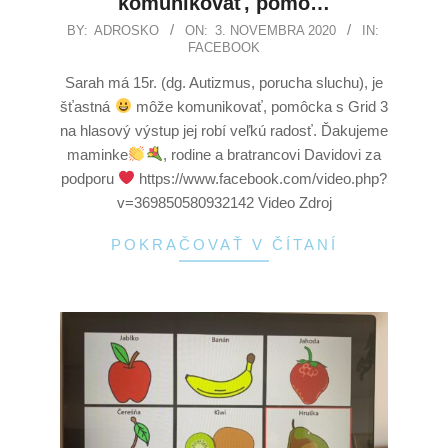
komunikovať, pomô…
BY:
ADROSKO
ON:
3. NOVEMBRA 2020
IN:
FACEBOOK
Sarah má 15r. (dg. Autizmus, porucha sluchu), je
šťastná
môže komunikovať, pomôcka s Grid 3
na hlasový výstup jej robí veľkú radosť. Ďakujeme
maminke
, rodine a bratrancovi Davidovi za
podporu
https://www.facebook.com/video.php?
v=369850580932142 Video Zdroj
POKRAČOVAŤ V ČÍTANÍ