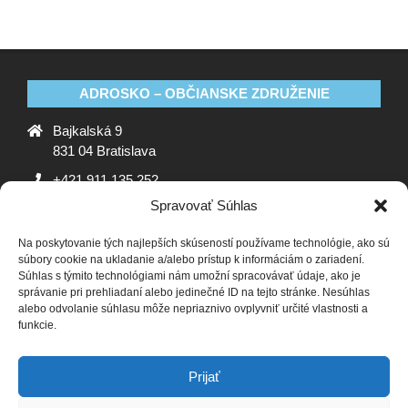
ADROSKO – OBČIANSKE ZDRUŽENIE
Bajkalská 9
831 04 Bratislava
+421 911 135 252
Spravovať Súhlas
oz@adrosko.sk
Na poskytovanie tých najlepších skúseností používame technológie, ako sú
ADROSKO
súbory cookie na ukladanie a/alebo prístup k informáciám o zariadení.
Súhlas s týmito technológiami nám umožní spracovávať údaje, ako je
Stanovy OZ
Ochrana osobných údajov
Zásady
správanie pri prehliadaní alebo jedinečné ID na tejto stránke. Nesúhlas
alebo odvolanie súhlasu môže nepriaznivo ovplyvniť určité vlastnosti a
používania súborov cookie (EÚ)
Vyhlásenie o ochrane
funkcie.
osobných údajov (EU)
SLEDUJTE NÁS
Prijať