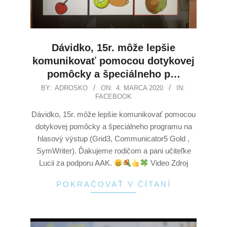
Dávidko, 15r. môže lepšie
komunikovať pomocou dotykovej
pomôcky a špeciálneho p…
BY:
ADROSKO
ON:
4. MARCA 2020
IN:
FACEBOOK
Dávidko, 15r. môže lepšie komunikovať pomocou
dotykovej pomôcky a špeciálneho programu na
hlasový výstup (Grid3, Communicator5 Gold ,
SymWriter). Ďakujeme rodičom a pani učiteľke
Lucii za podporu AAK.
Video Zdroj
POKRAČOVAŤ V ČÍTANÍ