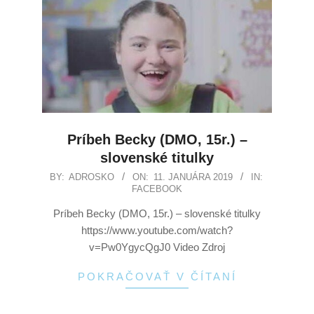
Príbeh Becky (DMO, 15r.) –
slovenské titulky
BY:
ADROSKO
ON:
11. JANUÁRA 2019
IN:
FACEBOOK
Príbeh Becky (DMO, 15r.) – slovenské titulky
https://www.youtube.com/watch?
v=Pw0YgycQgJ0 Video Zdroj
POKRAČOVAŤ V ČÍTANÍ