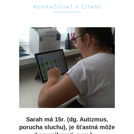
POKRAČOVAŤ V ČÍTANÍ
Sarah má 15r. (dg. Autizmus,
porucha sluchu), je šťastná môže