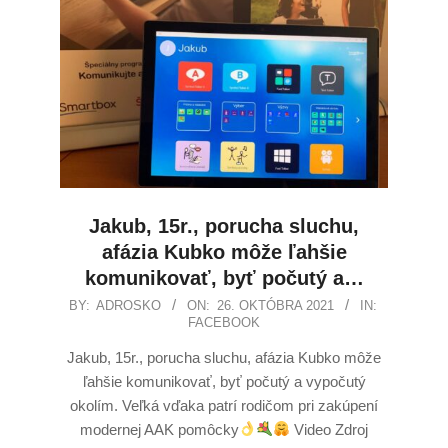
Jakub, 15r., porucha sluchu,
afázia Kubko môže ľahšie
komunikovať, byť počutý a…
BY:
ADROSKO
ON:
26. OKTÓBRA 2021
IN:
FACEBOOK
Jakub, 15r., porucha sluchu, afázia Kubko môže
ľahšie komunikovať, byť počutý a vypočutý
okolím. Veľká vďaka patrí rodičom pri zakúpení
modernej AAK pomôcky
Video Zdroj