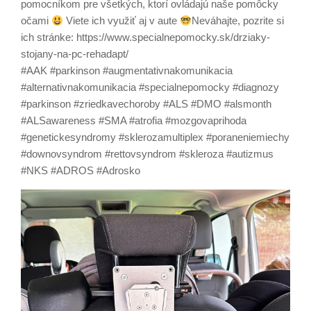
pomocníkom pre všetkých, ktorí ovládajú naše pomôcky
očami
Viete ich využiť aj v aute
Neváhajte, pozrite si
ich stránke: https://www.specialnepomocky.sk/drziaky-
stojany-na-pc-rehadapt/
#AAK #parkinson #augmentativnakomunikacia
#alternativnakomunikacia #specialnepomocky #diagnozy
#parkinson #zriedkavechoroby #ALS #DMO #alsmonth
#ALSawareness #SMA #atrofia #mozgovaprihoda
#genetickesyndromy #sklerozamultiplex #poraneniemiechy
#downovsyndrom #rettovsyndrom #skleroza #autizmus
#NKS #ADROS #Adrosko