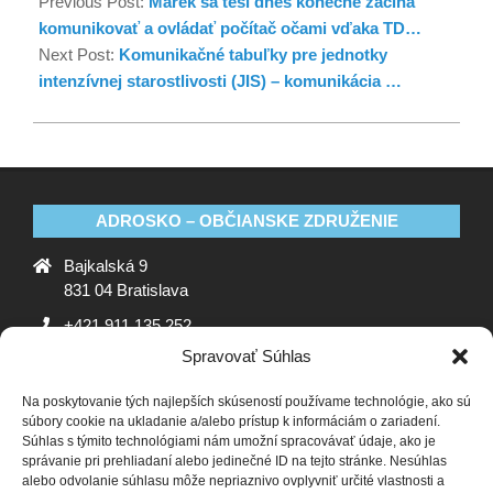
Previous Post:
Marek sa teší dnes konečne začína
komunikovať a ovládať počítač očami vďaka TD…
Next Post:
Komunikačné tabuľky pre jednotky
intenzívnej starostlivosti (JIS) – komunikácia …
ADROSKO – OBČIANSKE ZDRUŽENIE
Bajkalská 9
831 04 Bratislava
+421 911 135 252
Spravovať Súhlas
oz@adrosko.sk
Na poskytovanie tých najlepších skúseností používame technológie, ako sú
ADROSKO
súbory cookie na ukladanie a/alebo prístup k informáciám o zariadení.
Súhlas s týmito technológiami nám umožní spracovávať údaje, ako je
Stanovy OZ
Ochrana osobných údajov
Zásady
správanie pri prehliadaní alebo jedinečné ID na tejto stránke. Nesúhlas
alebo odvolanie súhlasu môže nepriaznivo ovplyvniť určité vlastnosti a
používania súborov cookie (EÚ)
Vyhlásenie o ochrane