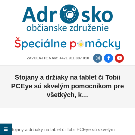
ADROSKO
-
OBČIANSKE
ZDRUŽENIE
-------------
ZAVOLAJTE NÁM: +421 911 887 010
Stojany a držiaky na tablet či Tobii
PCEye sú skvelým pomocníkom pre
všetkých, k…
Stojany a držiaky na tablet či Tobii PCEye sú skvelým