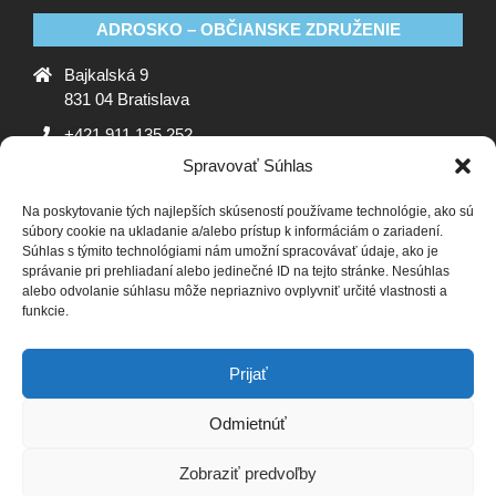
ADROSKO – OBČIANSKE ZDRUŽENIE
Bajkalská 9
831 04 Bratislava
+421 911 135 252
Spravovať Súhlas
oz@adrosko.sk
Na poskytovanie tých najlepších skúseností používame technológie, ako sú
ADROSKO
súbory cookie na ukladanie a/alebo prístup k informáciám o zariadení.
Súhlas s týmito technológiami nám umožní spracovávať údaje, ako je
Stanovy OZ
Ochrana osobných údajov
Zásady
správanie pri prehliadaní alebo jedinečné ID na tejto stránke. Nesúhlas
alebo odvolanie súhlasu môže nepriaznivo ovplyvniť určité vlastnosti a
používania súborov cookie (EÚ)
Vyhlásenie o ochrane
funkcie.
osobných údajov (EU)
SLEDUJTE NÁS
Prijať
Odmietnúť
Zobraziť predvoľby