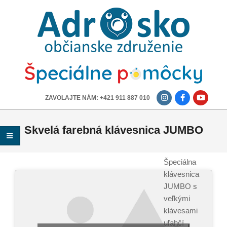
ADROSKO
-
OBČIANSKE
ZDRUŽENIE
-------------
ZAVOLAJTE NÁM: +421 911 887 010
Skvelá farebná klávesnica JUMBO
Špeciálna
klávesnica
JUMBO s
veľkými
klávesami
uľahčí