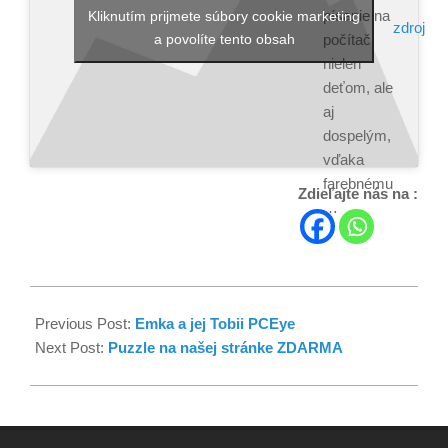
písanie na
Kliknutím prijmete súbory cookie marketing
zdroj
a povolíte tento obsah
počítači
nielen
deťom, ale
aj
dospelým,
vďaka
farebnému
Zdieľajte nás na :
…
Previous Post:
Emka a jej Tobii PCEye
Next Post:
Puzzle na našej stránke ZDARMA