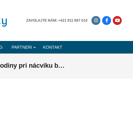
-------------
ZAVOLAJTE NÁM: +421 911 887 010
G
PARTNERI
KONTAKT
odiny pri nácviku b…