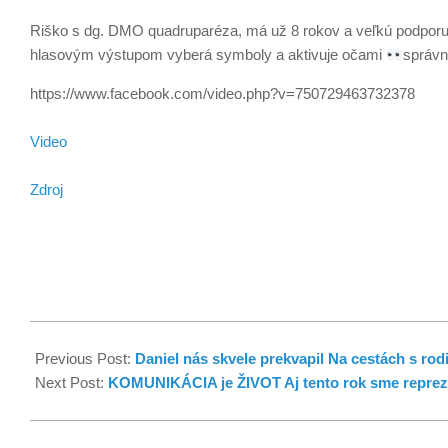
Riško s dg. DMO quadruparéza, má už 8 rokov a veľkú podporu 
hlasovým výstupom vyberá symboly a aktivuje očami
správ
https://www.facebook.com/video.php?v=750729463732378
Video
Zdroj
Previous Post:
Daniel nás skvele prekvapil Na cestách s r
Next Post:
KOMUNIKÁCIA je ŽIVOT Aj tento rok sme reprez