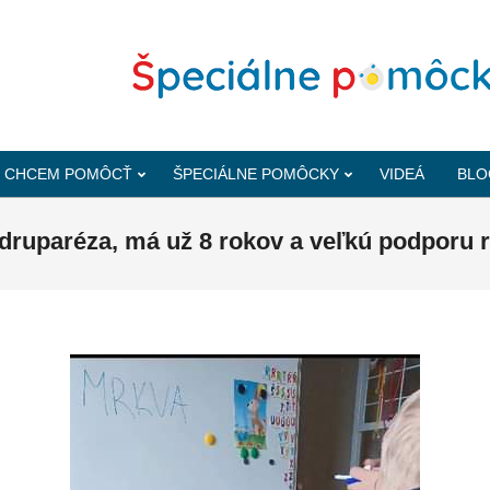
CHCEM POMÔCŤ
ŠPECIÁLNE POMÔCKY
VIDEÁ
BLO
druparéza, má už 8 rokov a veľkú podporu r