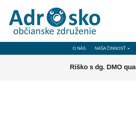
ADROSKO
-
O NÁS
NAŠA ČINNOSŤ
OBČIANSKE
ZDRUŽENIE
Riško s dg. DMO qua