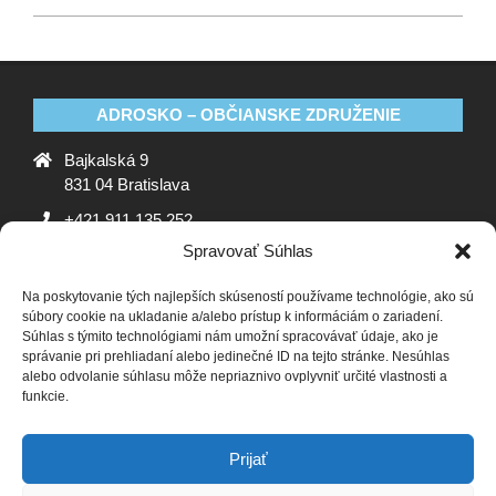
ADROSKO – OBČIANSKE ZDRUŽENIE
Bajkalská 9
831 04 Bratislava
+421 911 135 252
Spravovať Súhlas
oz@adrosko.sk
Na poskytovanie tých najlepších skúseností používame technológie, ako sú
ADROSKO
súbory cookie na ukladanie a/alebo prístup k informáciám o zariadení.
Súhlas s týmito technológiami nám umožní spracovávať údaje, ako je
Stanovy OZ
Ochrana osobných údajov
Zásady
správanie pri prehliadaní alebo jedinečné ID na tejto stránke. Nesúhlas
alebo odvolanie súhlasu môže nepriaznivo ovplyvniť určité vlastnosti a
používania súborov cookie (EÚ)
Vyhlásenie o ochrane
funkcie.
osobných údajov (EU)
SLEDUJTE NÁS
Prijať