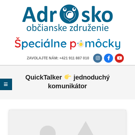
ADROSKO
-
OBČIANSKE
ZDRUŽENIE
-------------
ZAVOLAJTE NÁM: +421 911 887 010
QuickTalker
jednoduchý
komunikátor