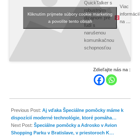
QuickTalker s
Viac
robustným
informácií
Kliknutím prijmete súbory cookie marketing
dizajnom pre
a povolíte tento obsah
na …
ľudí s
narušenou
komunikačnou
schopnosťou ‍
Zdieľajte nás na :
Previous Post:
Aj vďaka Špeciálne pomôcky máme k
dispozícií moderné technológie, ktoré pomáha…
Next Post:
Špeciálne pomôcky a Adrosko v Avion
Shopping Parku v Bratislave, v priestoroch K…