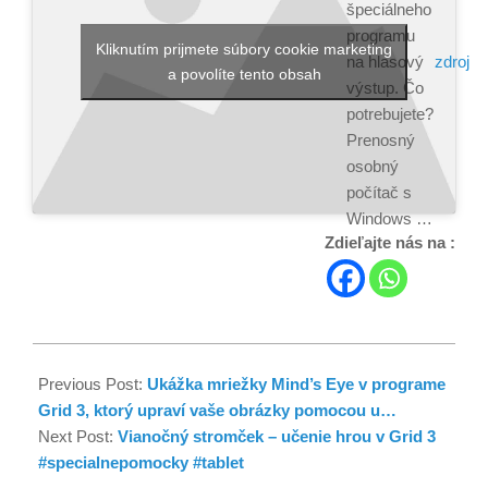
špeciálneho
programu
Kliknutím prijmete súbory cookie marketing
zdroj
na hlasový
a povolíte tento obsah
výstup. Čo
potrebujete?
Prenosný
osobný
počítač s
Windows …
Zdieľajte nás na :
Previous Post:
Ukážka mriežky Mind’s Eye v programe
Grid 3, ktorý upraví vaše obrázky pomocou u…
Next Post:
Vianočný stromček – učenie hrou v Grid 3
#specialnepomocky #tablet