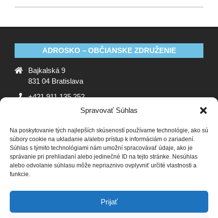
ADROSKO – OBČIANSKE ZDRUŽENIE
Bajkalská 9
831 04 Bratislava
+421 911 135 252
Spravovať Súhlas
oz@adrosko.sk
Na poskytovanie tých najlepších skúseností používame technológie, ako sú
ADROSKO
súbory cookie na ukladanie a/alebo prístup k informáciám o zariadení.
Súhlas s týmito technológiami nám umožní spracovávať údaje, ako je
Stanovy OZ
Ochrana osobných údajov
Zásady
správanie pri prehliadaní alebo jedinečné ID na tejto stránke. Nesúhlas
alebo odvolanie súhlasu môže nepriaznivo ovplyvniť určité vlastnosti a
používania súborov cookie (EÚ)
Vyhlásenie o ochrane
funkcie.
osobných údajov (EU)
SLEDUJTE NÁS
Prijať