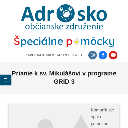
ADROSKO
-
OBČIANSKE
ZDRUŽENIE
-------------
ZAVOLAJTE NÁM: +421 911 887 010
Prianie k sv. Mikulášovi v programe
GRID 3
Komunikujte
spolu
pomocou