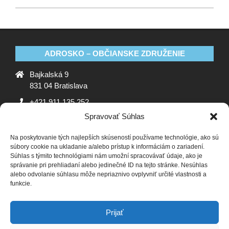
ADROSKO – OBČIANSKE ZDRUŽENIE
Bajkalská 9
831 04 Bratislava
+421 911 135 252
Spravovať Súhlas
oz@adrosko.sk
Na poskytovanie tých najlepších skúseností používame technológie, ako sú
ADROSKO
súbory cookie na ukladanie a/alebo prístup k informáciám o zariadení.
Súhlas s týmito technológiami nám umožní spracovávať údaje, ako je
Stanovy OZ
Ochrana osobných údajov
Zásady
správanie pri prehliadaní alebo jedinečné ID na tejto stránke. Nesúhlas
alebo odvolanie súhlasu môže nepriaznivo ovplyvniť určité vlastnosti a
používania súborov cookie (EÚ)
Vyhlásenie o ochrane
funkcie.
osobných údajov (EU)
SLEDUJTE NÁS
Prijať