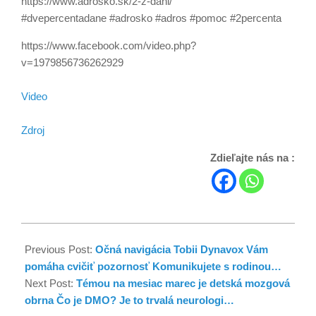
https://www.adrosko.sk/2-z-dani/
#dvepercentadane #adrosko #adros #pomoc #2percenta
https://www.facebook.com/video.php?
v=1979856736262929
Video
Zdroj
Zdieľajte nás na :
Previous Post:
Očná navigácia Tobii Dynavox Vám
pomáha cvičiť pozornosť Komunikujete s rodinou…
Next Post:
Témou na mesiac marec je detská mozgová
obrna Čo je DMO? Je to trvalá neurologi…