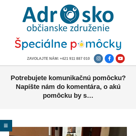
ADROSKO
-
OBČIANSKE
ZDRUŽENIE
-------------
ZAVOLAJTE NÁM: +421 911 887 010
Potrebujete komunikačnú pomôcku?
Napíšte nám do komentára, o akú
pomôcku by s…