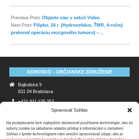
Previous Post:
Objavte viac v sekcii Video
Next Post:
Filipko, 24 r. (Hydrocefalus, ŤMR, 4-ročný
prekonal operáciu mozgového tumoru) –…
ADROSKO – OBČIANSKE ZDRUŽENIE
Bajkalská 9
831 04 Bratislava
+421 911 135 252
Spravovať Súhlas
oz@adrosko.sk
Na poskytovanie tých najlepších skúseností používame technológie, ako sú
ADROSKO
súbory cookie na ukladanie a/alebo prístup k informáciám o zariadení.
Súhlas s týmito technológiami nám umožní spracovávať údaje, ako je
Stanovy OZ
Ochrana osobných údajov
Zásady