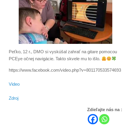
Peťko, 12 r., DMO si vyskúšal zahrať na gitare pomocou
PCEye očnej navigácie. Takto skvele mu to išlo.
https://www.facebook.com/video.php?v=801170533574693
Video
Zdroj
Zdieľajte nás na :