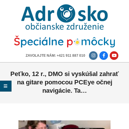
ADROSKO
-
OBČIANSKE
ZDRUŽENIE
-------------
ZAVOLAJTE NÁM: +421 911 887 010
Peťko, 12 r., DMO si vyskúšal zahrať
na gitare pomocou PCEye očnej
navigácie. Ta…