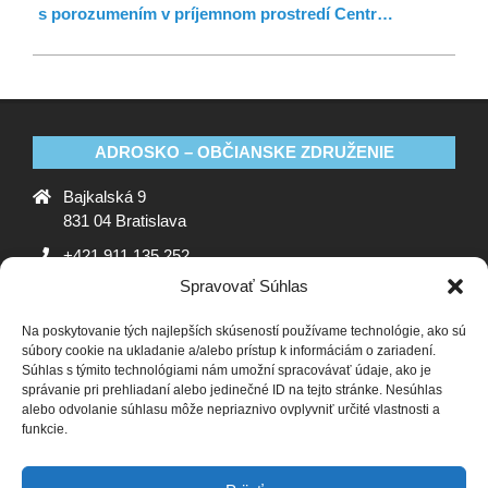
s porozumením v príjemnom prostredí Centr…
ADROSKO – OBČIANSKE ZDRUŽENIE
Bajkalská 9
831 04 Bratislava
+421 911 135 252
Spravovať Súhlas
oz@adrosko.sk
Na poskytovanie tých najlepších skúseností používame technológie, ako sú
ADROSKO
súbory cookie na ukladanie a/alebo prístup k informáciám o zariadení.
Súhlas s týmito technológiami nám umožní spracovávať údaje, ako je
Stanovy OZ
Ochrana osobných údajov
Zásady
správanie pri prehliadaní alebo jedinečné ID na tejto stránke. Nesúhlas
alebo odvolanie súhlasu môže nepriaznivo ovplyvniť určité vlastnosti a
používania súborov cookie (EÚ)
Vyhlásenie o ochrane
funkcie.
osobných údajov (EU)