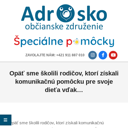
ADROSKO
-
OBČIANSKE
ZDRUŽENIE
-------------
ZAVOLAJTE NÁM: +421 911 887 010
Opäť sme školili rodičov, ktorí získali
komunikačnú pomôcku pre svoje
dieťa vďak…
Opäť sme školili rodičov, ktorí získali komunikačnú