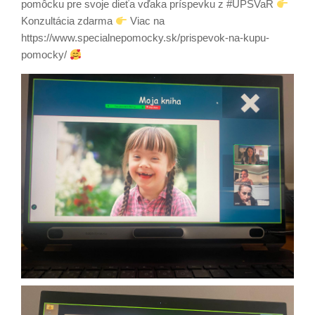
pomôcku pre svoje dieťa vďaka príspevku z #ÚPSVaR
Konzultácia zdarma
Viac na
https://www.specialnepomocky.sk/prispevok-na-kupu-
pomocky/