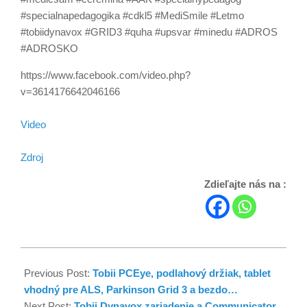
#specialnapedagogika #cdkl5 #MediSmile #Letmo
#tobiidynavox #GRID3 #quha #upsvar #minedu #ADROS
#ADROSKO
https://www.facebook.com/video.php?
v=3614176642046166
Video
Zdroj
Zdieľajte nás na :
Previous Post:
Tobii PCEye, podlahový držiak, tablet
vhodný pre ALS, Parkinson Grid 3 a bezdo…
Next Post:
Tobii Dynavox zariadenie a Communicator