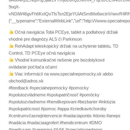
9nqX-
vNDiW46gvFh6KxtQoTfsTsn2EjeYUiAtSmtMe6wctnVnwvR4RNnoRaq
{“__typename”:”ExternalWebLink”,”url”:”http:\/\/www.specialne
Očná navigácia Tobii PCEye, tablet a podlahový držiak
vhodné pre diagnózy ALS či Parkinson
RehAdapt teleskopický držiak na uchytenie tabletu, TD
Control, TD PCEye očná navigácia
Vhodné komunikačné riešenie pre bezdotykové
ovládanie počítača očami
Viac informácií na www.specialnepomocky.sk alebo
obchod@adros.sk
#feedback #specialnepomocky #pomocky
#spolutozvládneme #spolupatričnosť #pomôcky
#spolutozvladneme #hendikepovani #bezbarier #inklúzia
#spolupatricnost #pomoc #appa #zriedkavéchoroby
#centrumvčasnejintervencie #nadaciapontis #donio #aneps
#nadácia #nadaciaagrofert #hendicentrum #DMO
#medicsam #ceremina #AAK #specialnypedagog