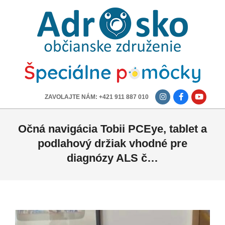
ADROSKO
-
OBČIANSKE
ZDRUŽENIE
-------------
ZAVOLAJTE NÁM: +421 911 887 010
Očná navigácia Tobii PCEye, tablet a
podlahový držiak vhodné pre
diagnózy ALS č…