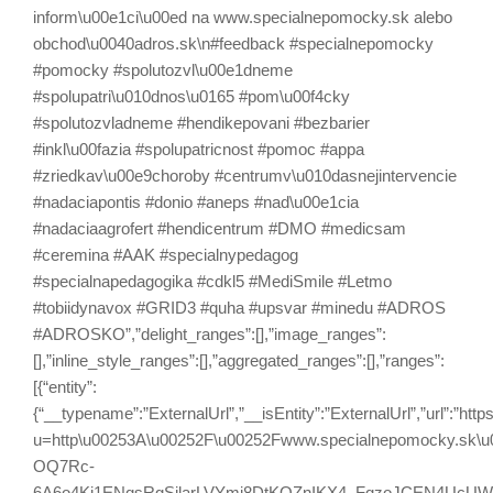
inform\u00e1ci\u00ed na www.specialnepomocky.sk alebo
obchod\u0040adros.sk\n#feedback #specialnepomocky
#pomocky #spolutozvl\u00e1dneme
#spolupatri\u010dnos\u0165 #pom\u00f4cky
#spolutozvladneme #hendikepovani #bezbarier
#inkl\u00fazia #spolupatricnost #pomoc #appa
#zriedkav\u00e9choroby #centrumv\u010dasnejintervencie
#nadaciapontis #donio #aneps #nad\u00e1cia
#nadaciaagrofert #hendicentrum #DMO #medicsam
#ceremina #AAK #specialnypedagog
#specialnapedagogika #cdkl5 #MediSmile #Letmo
#tobiidynavox #GRID3 #quha #upsvar #minedu #ADROS
#ADROSKO”,”delight_ranges”:[],”image_ranges”:
[],”inline_style_ranges”:[],”aggregated_ranges”:[],”ranges”:
[{“entity”:
{“__typename”:”ExternalUrl”,”__isEntity”:”ExternalUrl”,”url”:”https
u=http\u00253A\u00252F\u00252Fwww.specialnepomocky.sk
OQ7Rc-
6A6o4Kj1ENqsRgSjlarLVYmj8DtKQZnIKX4_FqzoJCEN4UcU