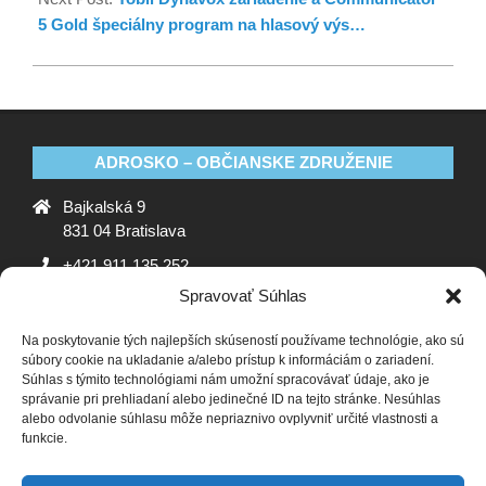
5 Gold špeciálny program na hlasový výs…
ADROSKO – OBČIANSKE ZDRUŽENIE
Bajkalská 9
831 04 Bratislava
+421 911 135 252
Spravovať Súhlas
oz@adrosko.sk
Na poskytovanie tých najlepších skúseností používame technológie, ako sú
ADROSKO
súbory cookie na ukladanie a/alebo prístup k informáciám o zariadení.
Súhlas s týmito technológiami nám umožní spracovávať údaje, ako je
Stanovy OZ
Ochrana osobných údajov
Zásady
správanie pri prehliadaní alebo jedinečné ID na tejto stránke. Nesúhlas
alebo odvolanie súhlasu môže nepriaznivo ovplyvniť určité vlastnosti a
používania súborov cookie (EÚ)
Vyhlásenie o ochrane
funkcie.
osobných údajov (EU)