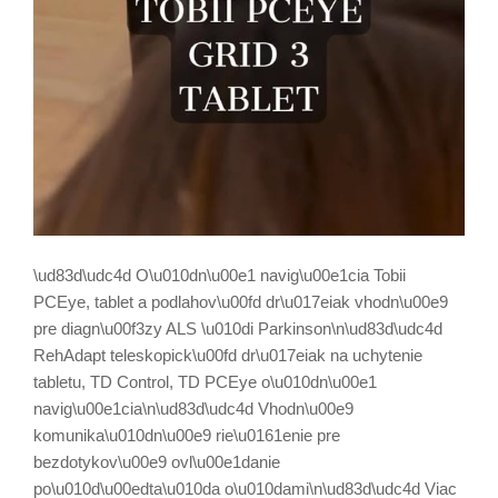
\ud83d\udc4d O\u010dn\u00e1 navig\u00e1cia Tobii
PCEye, tablet a podlahov\u00fd dr\u017eiak vhodn\u00e9
pre diagn\u00f3zy ALS \u010di Parkinson\n\ud83d\udc4d
RehAdapt teleskopick\u00fd dr\u017eiak na uchytenie
tabletu, TD Control, TD PCEye o\u010dn\u00e1
navig\u00e1cia\n\ud83d\udc4d Vhodn\u00e9
komunika\u010dn\u00e9 rie\u0161enie pre
bezdotykov\u00e9 ovl\u00e1danie
po\u010d\u00edta\u010da o\u010dami\n\ud83d\udc4d Viac