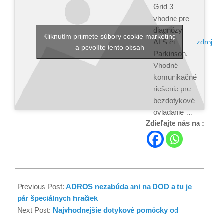
Grid 3
vhodné pre
diagnózy
Kliknutím prijmete súbory cookie marketing
zdroj
ALS či
a povolíte tento obsah
Parkinson.
Vhodné
komunikačné
riešenie pre
bezdotykové
ovládanie …
Zdieľajte nás na :
Previous Post:
ADROS nezabúda ani na DOD a tu je
pár špeciálnych hračiek
Next Post:
Najvhodnejšie dotykové pomôcky od