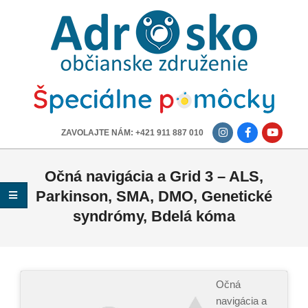
ADROSKO
-
OBČIANSKE
ZDRUŽENIE
-------------
ZAVOLAJTE NÁM: +421 911 887 010
Očná navigácia a Grid 3 – ALS,
Parkinson, SMA, DMO, Genetické
syndrómy, Bdelá kóma
Očná
navigácia a