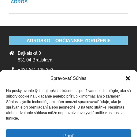
ADROS
ADROSKO – OBČIANSKE ZDRUŽENIE
Bajkalská 9
831 04 Bratislava
+421 911 135 252
Spravovať Súhlas
oz@adrosko.sk
Na poskytovanie tých najlepších skúseností používame technológie, ako sú
ADROSKO
súbory cookie na ukladanie a/alebo prístup k informáciám o zariadení.
Súhlas s týmito technológiami nám umožní spracovávať údaje, ako je
Stanovy OZ
Ochrana osobných údajov
Zásady
správanie pri prehliadaní alebo jedinečné ID na tejto stránke. Nesúhlas
alebo odvolanie súhlasu môže nepriaznivo ovplyvniť určité vlastnosti a
používania súborov cookie (EÚ)
Vyhlásenie o ochrane
funkcie.
osobných údajov (EU)
SLEDUJTE NÁS
Prijať