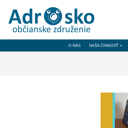
ADROSKO
-
O NÁS
NAŠA ČINNOSŤ
OBČIANSKE
ZDRUŽENIE