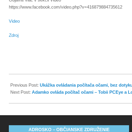
https://www.facebook.com/video.php?v=416879884735612
Video
Zdroj
Previous Post:
Ukážka ovládania počítača očami, bez dotyk
Next Post:
Adamko ovláda počítač očami – Tobii PCEye a L
ADROSKO – OBČIANSKE ZDRUŽENIE