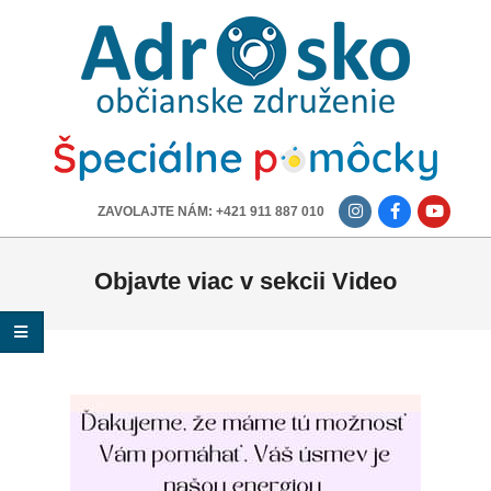
ADROSKO
-
OBČIANSKE
ZDRUŽENIE
-------------
ZAVOLAJTE NÁM: +421 911 887 010
Objavte viac v sekcii Video