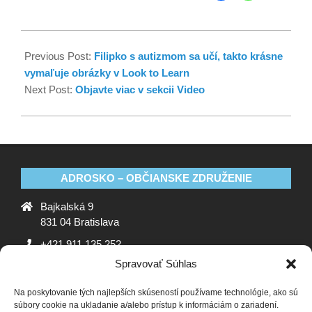
Previous Post:
Filipko s autizmom sa učí, takto krásne
vymaľuje obrázky v Look to Learn
Next Post:
Objavte viac v sekcii Video
ADROSKO – OBČIANSKE ZDRUŽENIE
Bajkalská 9
831 04 Bratislava
+421 911 135 252
Spravovať Súhlas
oz@adrosko.sk
Na poskytovanie tých najlepších skúseností používame technológie, ako sú
ADROSKO
súbory cookie na ukladanie a/alebo prístup k informáciám o zariadení.