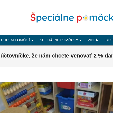
CHCEM POMÔCŤ
ŠPECIÁLNE POMÔCKY
VIDEÁ
BLO
iť účtovníčke, že nám chcete venovať 2 % 