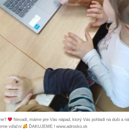
ane?
Nevadí, máme pre Vás nápad, ktorý Vás pohladí na duši a
erne vďační
ĎAKUJEME ! www.adrosko.sk