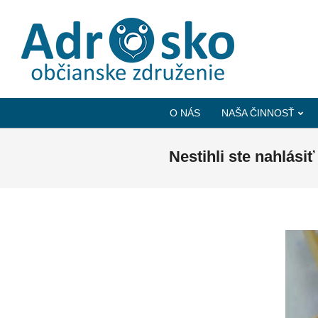
ADROSKO
-
O NÁS
NAŠA ČINNOSŤ
OBČIANSKE
ZDRUŽENIE
Nestihli ste nahlás