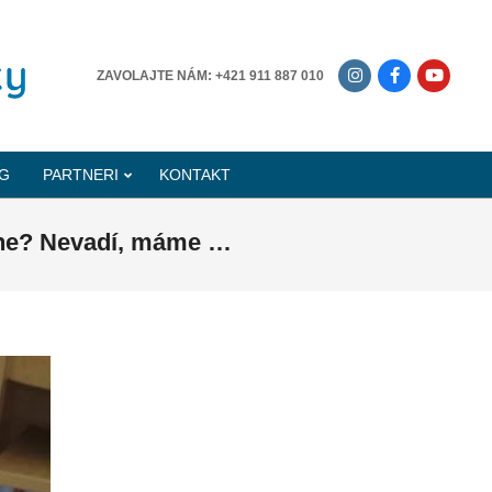
-------------
ZAVOLAJTE NÁM: +421 911 887 010
G
PARTNERI
KONTAKT
dane? Nevadí, máme …