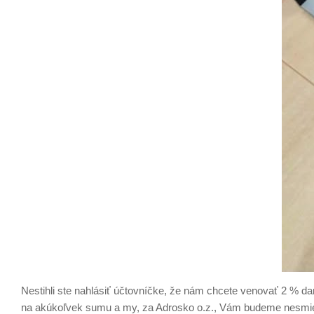
Nestihli ste nahlásiť účtovníčke, že nám chcete venovať 2 % d
na akúkoľvek sumu a my, za Adrosko o.z., Vám budeme nesmi