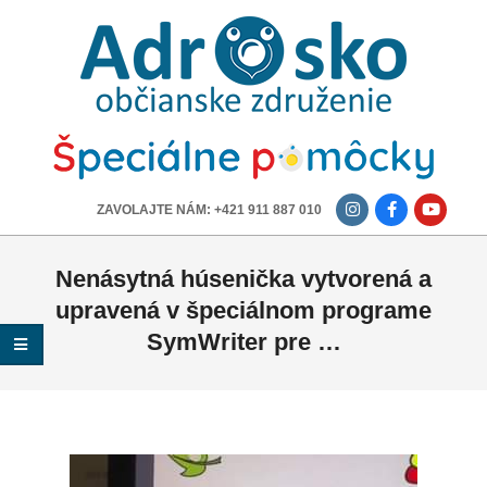
ADROSKO
-
OBČIANSKE
ZDRUŽENIE
-------------
ZAVOLAJTE NÁM: +421 911 887 010
Nenásytná húsenička vytvorená a
upravená v špeciálnom programe
SymWriter pre …