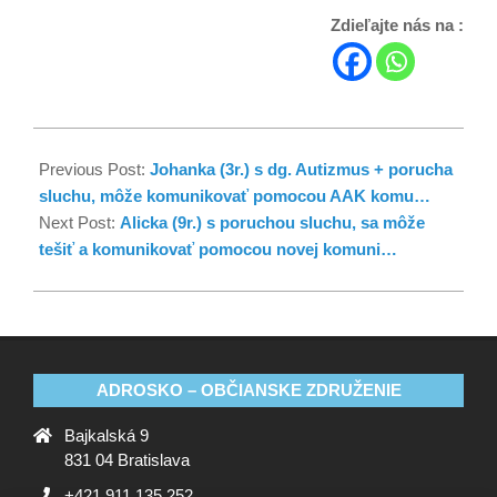
Zdieľajte nás na :
Previous Post:
Johanka (3r.) s dg. Autizmus + porucha
sluchu, môže komunikovať pomocou AAK komu…
Next Post:
Alicka (9r.) s poruchou sluchu, sa môže
tešiť a komunikovať pomocou novej komuni…
ADROSKO – OBČIANSKE ZDRUŽENIE
Bajkalská 9
831 04 Bratislava
+421 911 135 252