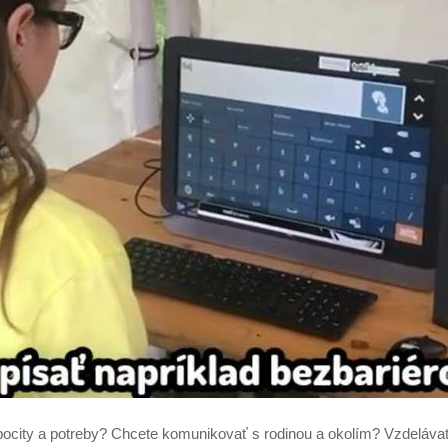
 pocity a potreby? Chcete komunikovať s rodinou a okolím? Vzdelá