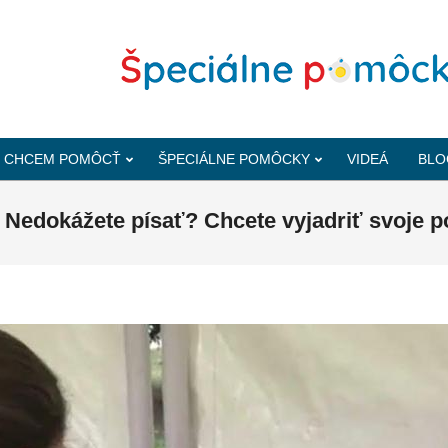
CHCEM POMÔCŤ
ŠPECIÁLNE POMÔCKY
VIDEÁ
BLO
 Nedokážete písať? Chcete vyjadriť svoje p