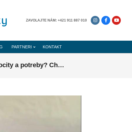
-------------
ZAVOLAJTE NÁM: +421 911 887 010
G
PARTNERI
KONTAKT
ocity a potreby? Ch…