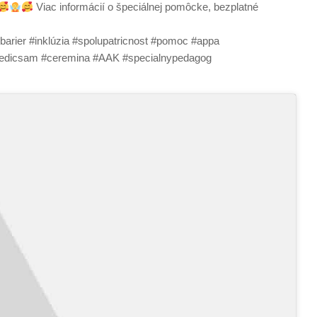
Viac informácií o špeciálnej pomôcke, bezplatné
rier #inklúzia #spolupatricnost #pomoc #appa
#medicsam #ceremina #AAK #specialnypedagog