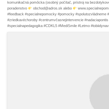
komunikačná pomôcka (osobný počítač, prístroj na bezdotykové
poradenstvo
obchod@adros.sk alebo
www.specialnepom
#feedback #specialnepomocky #pomocky #spolutozvládneme #sp
#zriedkavéchoroby #centrumvčasnejintervencie #nadaciapont
#specialnapedagogika #CDKL5 #MediSmile #Letmo #tobiid