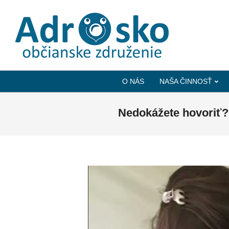
ADROSKO
-
O NÁS
NAŠA ČINNOSŤ
OBČIANSKE
ZDRUŽENIE
Nedokážete hovoriť?