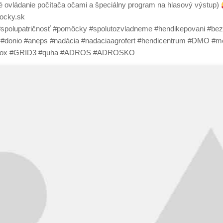
 ovládanie počítača očami a špeciálny program na hlasový výstup)
ocky.sk
olupatričnosť #pomôcky #spolutozvladneme #hendikepovani #bezba
is #donio #aneps #nadácia #nadaciaagrofert #hendicentrum #DMO 
ynavox #GRID3 #quha #ADROS #ADROSKO