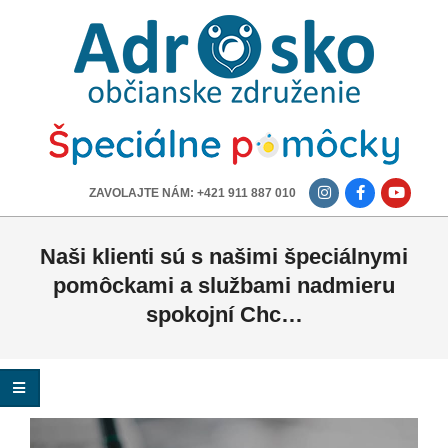
ADROSKO
-
OBČIANSKE
ZDRUŽENIE
-------------
ZAVOLAJTE NÁM: +421 911 887 010
Naši klienti sú s našimi špeciálnymi
pomôckami a službami nadmieru
spokojní Chc…