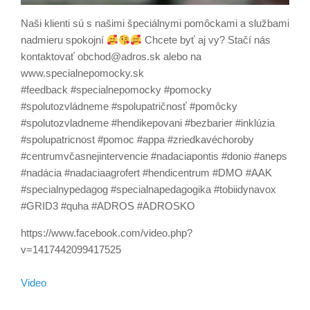
Naši klienti sú s našimi špeciálnymi pomôckami a službami
nadmieru spokojní
Chcete byť aj vy? Stačí nás
kontaktovať obchod@adros.sk alebo na
www.specialnepomocky.sk
#feedback #specialnepomocky #pomocky
#spolutozvládneme #spolupatričnosť #pomôcky
#spolutozvladneme #hendikepovani #bezbarier #inklúzia
#spolupatricnost #pomoc #appa #zriedkavéchoroby
#centrumvčasnejintervencie #nadaciapontis #donio #aneps
#nadácia #nadaciaagrofert #hendicentrum #DMO #AAK
#specialnypedagog #specialnapedagogika #tobiidynavox
#GRID3 #quha #ADROS #ADROSKO
https://www.facebook.com/video.php?
v=1417442099417525
Video