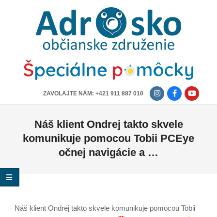
ADROSKO
-
OBČIANSKE
ZDRUŽENIE
-------------
ZAVOLAJTE NÁM: +421 911 887 010
Náš klient Ondrej takto skvele
komunikuje pomocou Tobii PCEye
očnej navigácie a …
Náš klient Ondrej takto skvele komunikuje pomocou Tobii