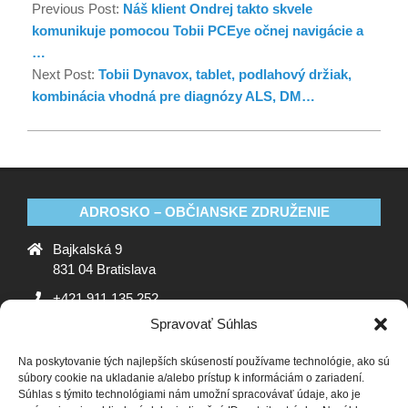
Previous Post:
Náš klient Ondrej takto skvele
komunikuje pomocou Tobii PCEye očnej navigácie a
…
Next Post:
Tobii Dynavox, tablet, podlahový držiak,
kombinácia vhodná pre diagnózy ALS, DM…
ADROSKO – OBČIANSKE ZDRUŽENIE
Bajkalská 9
831 04 Bratislava
+421 911 135 252
Spravovať Súhlas
oz@adrosko.sk
Na poskytovanie tých najlepších skúseností používame technológie, ako sú
ADROSKO
súbory cookie na ukladanie a/alebo prístup k informáciám o zariadení.
Súhlas s týmito technológiami nám umožní spracovávať údaje, ako je
Stanovy OZ
Ochrana osobných údajov
Zásady