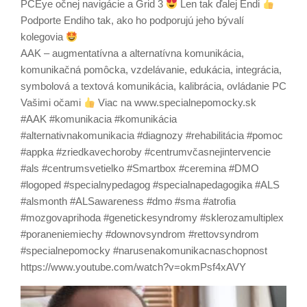
PCEye očnej navigácie a Grid 3
Len tak ďalej Endi
Podporte Endiho tak, ako ho podporujú jeho bývalí
kolegovia
AAK – augmentatívna a alternatívna komunikácia,
komunikačná pomôcka, vzdelávanie, edukácia, integrácia,
symbolová a textová komunikácia, kalibrácia, ovládanie PC
Vašimi očami
Viac na www.specialnepomocky.sk
#AAK #komunikacia #komunikácia
#alternativnakomunikacia #diagnozy #rehabilitácia #pomoc
#appka #zriedkavechoroby #centrumvčasnejintervencie
#als #centrumsvetielko #Smartbox #ceremina #DMO
#logoped #specialnypedagog #specialnapedagogika #ALS
#alsmonth #ALSawareness #dmo #sma #atrofia
#mozgovaprihoda #genetickesyndromy #sklerozamultiplex
#poraneniemiechy #downovsyndrom #rettovsyndrom
#specialnepomocky #narusenakomunikacnaschopnost
https://www.youtube.com/watch?v=okmPsf4xAVY