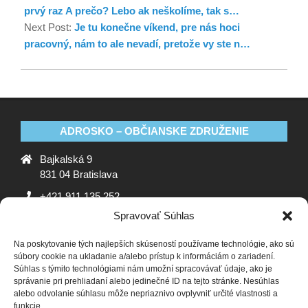
prvý raz A prečo? Lebo ak neškolíme, tak s…
Next Post:
Je tu konečne víkend, pre nás hoci
pracovný, nám to ale nevadí, pretože vy ste n…
ADROSKO – OBČIANSKE ZDRUŽENIE
Bajkalská 9
831 04 Bratislava
+421 911 135 252
Spravovať Súhlas
oz@adrosko.sk
Na poskytovanie tých najlepších skúseností používame technológie, ako sú
ADROSKO
súbory cookie na ukladanie a/alebo prístup k informáciám o zariadení.
Súhlas s týmito technológiami nám umožní spracovávať údaje, ako je
Stanovy OZ
Ochrana osobných údajov
Zásady
správanie pri prehliadaní alebo jedinečné ID na tejto stránke. Nesúhlas
alebo odvolanie súhlasu môže nepriaznivo ovplyvniť určité vlastnosti a
používania súborov cookie (EÚ)
Vyhlásenie o ochrane
funkcie.