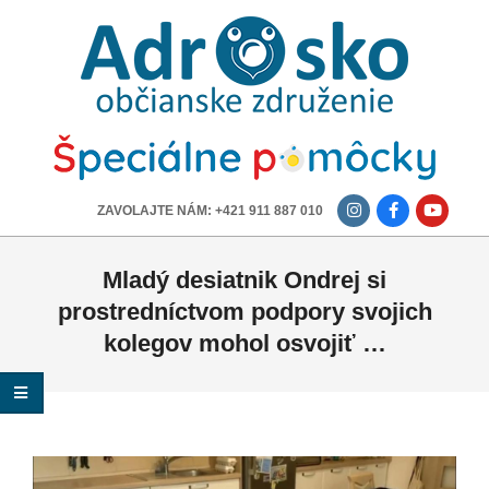
ADROSKO
-
OBČIANSKE
ZDRUŽENIE
-------------
ZAVOLAJTE NÁM: +421 911 887 010
Mladý desiatnik Ondrej si
prostredníctvom podpory svojich
kolegov mohol osvojiť …