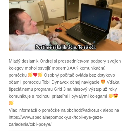
Mladý desiatnik Ondrej si prostredníctvom podpory svojich
kolegov mohol osvojiť modernú AAK komunikačnú
pomôcku
Osobný počítač ovláda bez dotykovo
očami, pomocou Tobii Dynavox očnej navigácie
Vďaka
špeciálnemu programu Grid 3 na hlasový výstup už roky
komunikuje s rodinou, priateľmi i bývalými kolegami
Viac informácií o pomôcke na obchod@adros.sk alebo na
https://www.specialnepomocky.sk/tobii-eye-gaze-
zariadenia/tobii-pceye/